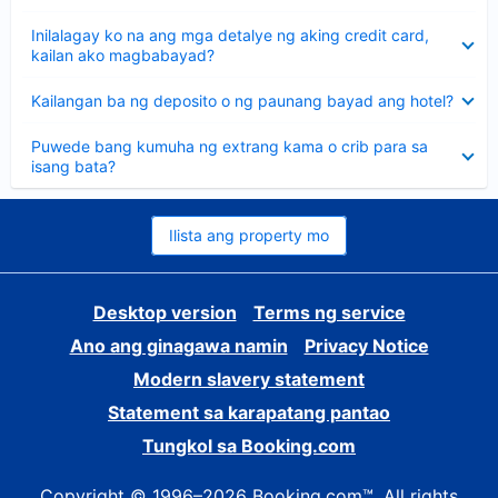
sagot
Nakatago
Inilalagay ko na ang mga detalye ng aking credit card,
ang
kailan ako magbabayad?
sagot
Nakatago
Kailangan ba ng deposito o ng paunang bayad ang hotel?
ang
sagot
Nakatago
Puwede bang kumuha ng extrang kama o crib para sa
ang
isang bata?
sagot
Ilista ang property mo
Desktop version
Terms ng service
Ano ang ginagawa namin
Privacy Notice
Modern slavery statement
Statement sa karapatang pantao
Tungkol sa Booking.com
Copyright © 1996–2026 Booking.com™. All rights