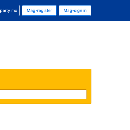
ulong sa reservation mo
operty mo
Mag-register
Mag-sign in
currency mo ngayon
ino ang wika mo ngayon