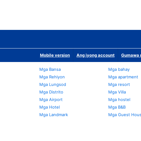
Mobile version
Ang iyong account
Gumawa n
Mga Bansa
Mga bahay
Mga Rehiyon
Mga apartment
Mga Lungsod
Mga resort
Mga Distrito
Mga Villa
Mga Airport
Mga hostel
Mga Hotel
Mga B&B
Mga Landmark
Mga Guest Hou