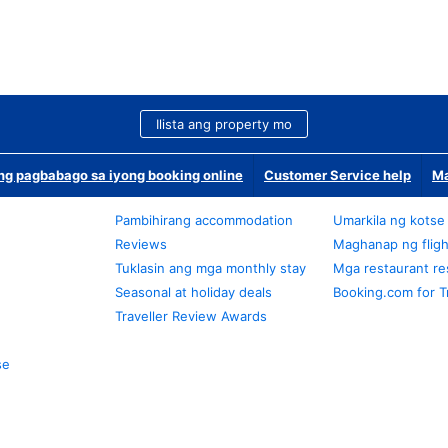
Ilista ang property mo
g pagbabago sa iyong booking online
Customer Service help
Ma
Pambihirang accommodation
Umarkila ng kotse
Reviews
Maghanap ng fligh
Tuklasin ang mga monthly stay
Mga restaurant re
Seasonal at holiday deals
Booking.com for T
Traveller Review Awards
se