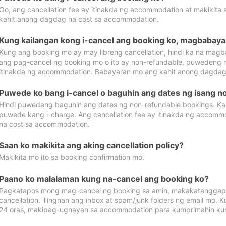
Oo, ang cancellation fee ay itinakda ng accommodation at makikita 
kahit anong dagdag na cost sa accommodation.
Kung kailangan kong i-cancel ang booking ko, magbabaya
Kung ang booking mo ay may libreng cancellation, hindi ka na magba
ang pag-cancel ng booking mo o ito ay non-refundable, puwedeng may
itinakda ng accommodation. Babayaran mo ang kahit anong dagdag
Puwede ko bang i-cancel o baguhin ang dates ng isang n
Hindi puwedeng baguhin ang dates ng non-refundable bookings. Kap
puwede kang i-charge. Ang cancellation fee ay itinakda ng accom
na cost sa accommodation.
Saan ko makikita ang aking cancellation policy?
Makikita mo ito sa booking confirmation mo.
Paano ko malalaman kung na-cancel ang booking ko?
Pagkatapos mong mag-cancel ng booking sa amin, makakatanggap
cancellation. Tingnan ang inbox at spam/junk folders ng email mo. 
24 oras, makipag-ugnayan sa accommodation para kumprimahin kung