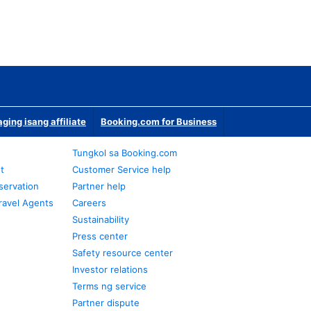
ging isang affiliate
Booking.com for Business
Tungkol sa Booking.com
t
Customer Service help
servation
Partner help
ravel Agents
Careers
Sustainability
Press center
Safety resource center
Investor relations
Terms ng service
Partner dispute