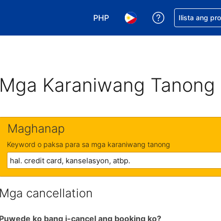
PHP
Makakuha ng t
Ilista ang pr
Pumili ng currency mo. PHP ang 
Pumili ng wika mo. Filip
Mga Karaniwang Tanong
Maghanap
Keyword o paksa para sa mga karaniwang tanong
Mga cancellation
Puwede ko bang i-cancel ang booking ko?