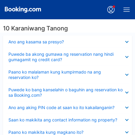
10 Karaniwang Tanong
Nakatago
Ano ang kasama sa presyo?
ang
sagot
Nakatago
Puwede ba akong gumawa ng reservation nang hindi
ang
gumagamit ng credit card?
sagot
Nakatago
Paano ko malalaman kung kumpirmado na ang
ang
reservation ko?
sagot
Nakatago
Puwede ko bang kanselahin o baguhin ang reservation ko
ang
sa Booking.com?
sagot
Nakatago
Ano ang aking PIN code at saan ko ito kakailanganin?
ang
sagot
Nakatago
Saan ko makikita ang contact information ng property?
ang
sagot
Nakatago
Paano ko makikita kung magkano ito?
ang