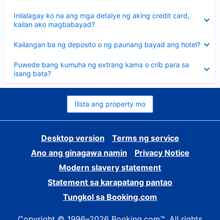
sagot
Nakatago
Inilalagay ko na ang mga detalye ng aking credit card,
ang
kailan ako magbabayad?
sagot
Nakatago
Kailangan ba ng deposito o ng paunang bayad ang hotel?
ang
sagot
Nakatago
Puwede bang kumuha ng extrang kama o crib para sa
ang
isang bata?
sagot
Ilista ang property mo
Desktop version
Terms ng service
Ano ang ginagawa namin
Privacy Notice
Modern slavery statement
Statement sa karapatang pantao
Tungkol sa Booking.com
Copyright © 1996–2026 Booking.com™. All rights