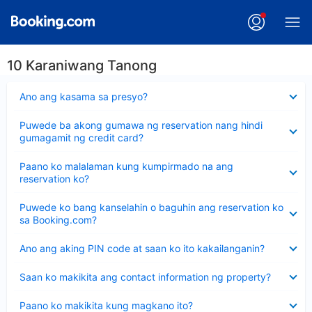
10 Karaniwang Tanong
Nakatago
Ano ang kasama sa presyo?
ang
sagot
Nakatago
Puwede ba akong gumawa ng reservation nang hindi
ang
gumagamit ng credit card?
sagot
Nakatago
Paano ko malalaman kung kumpirmado na ang
ang
reservation ko?
sagot
Nakatago
Puwede ko bang kanselahin o baguhin ang reservation ko
ang
sa Booking.com?
sagot
Nakatago
Ano ang aking PIN code at saan ko ito kakailanganin?
ang
sagot
Nakatago
Saan ko makikita ang contact information ng property?
ang
sagot
Nakatago
Paano ko makikita kung magkano ito?
ang