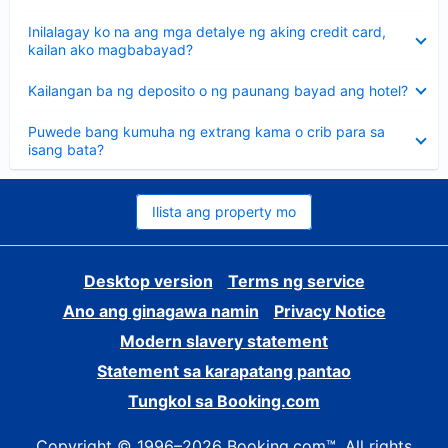
sagot
Nakatago
Inilalagay ko na ang mga detalye ng aking credit card,
ang
kailan ako magbabayad?
sagot
Nakatago
Kailangan ba ng deposito o ng paunang bayad ang hotel?
ang
sagot
Nakatago
Puwede bang kumuha ng extrang kama o crib para sa
ang
isang bata?
sagot
Ilista ang property mo
Desktop version
Terms ng service
Ano ang ginagawa namin
Privacy Notice
Modern slavery statement
Statement sa karapatang pantao
Tungkol sa Booking.com
Copyright © 1996–2026 Booking.com™. All rights