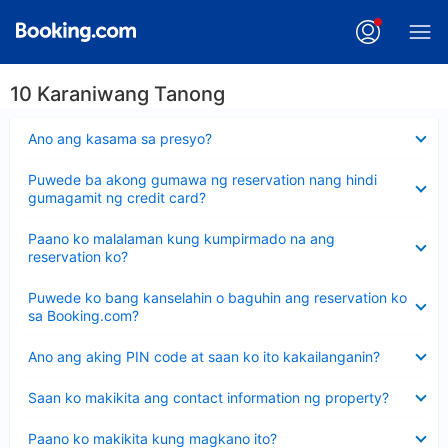
10 Karaniwang Tanong
Nakatago
Ano ang kasama sa presyo?
ang
sagot
Nakatago
Puwede ba akong gumawa ng reservation nang hindi
ang
gumagamit ng credit card?
sagot
Nakatago
Paano ko malalaman kung kumpirmado na ang
ang
reservation ko?
sagot
Nakatago
Puwede ko bang kanselahin o baguhin ang reservation ko
ang
sa Booking.com?
sagot
Nakatago
Ano ang aking PIN code at saan ko ito kakailanganin?
ang
sagot
Nakatago
Saan ko makikita ang contact information ng property?
ang
sagot
Nakatago
Paano ko makikita kung magkano ito?
ang