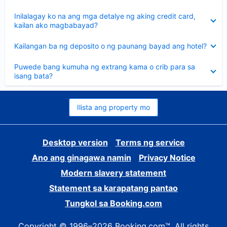
sagot
Nakatago
Inilalagay ko na ang mga detalye ng aking credit card,
ang
kailan ako magbabayad?
sagot
Nakatago
Kailangan ba ng deposito o ng paunang bayad ang hotel?
ang
sagot
Nakatago
Puwede bang kumuha ng extrang kama o crib para sa
ang
isang bata?
sagot
Ilista ang property mo
Desktop version
Terms ng service
Ano ang ginagawa namin
Privacy Notice
Modern slavery statement
Statement sa karapatang pantao
Tungkol sa Booking.com
Copyright © 1996–2026 Booking.com™. All rights