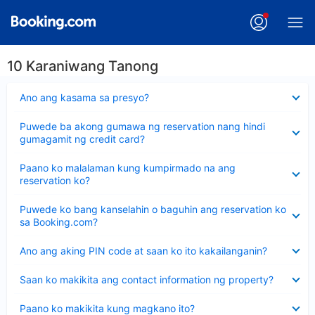
10 Karaniwang Tanong
Nakatago
Ano ang kasama sa presyo?
ang
sagot
Nakatago
Puwede ba akong gumawa ng reservation nang hindi
ang
gumagamit ng credit card?
sagot
Nakatago
Paano ko malalaman kung kumpirmado na ang
ang
reservation ko?
sagot
Nakatago
Puwede ko bang kanselahin o baguhin ang reservation ko
ang
sa Booking.com?
sagot
Nakatago
Ano ang aking PIN code at saan ko ito kakailanganin?
ang
sagot
Nakatago
Saan ko makikita ang contact information ng property?
ang
sagot
Nakatago
Paano ko makikita kung magkano ito?
ang