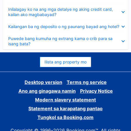
sagot
Nakatago
Inilalagay ko na ang mga detalye ng aking credit card,
ang
kailan ako magbabayad?
sagot
Nakatago
Kailangan ba ng deposito o ng paunang bayad ang hotel?
ang
sagot
Nakatago
Puwede bang kumuha ng extrang kama o crib para sa
ang
isang bata?
sagot
Ilista ang property mo
Desktop version
Terms ng service
Ano ang ginagawa namin
Privacy Notice
Modern slavery statement
Statement sa karapatang pantao
Tungkol sa Booking.com
Copyright © 1996–2026 Booking.com™. All rights