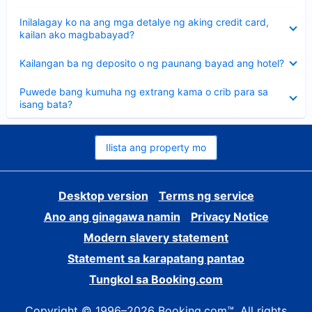
sagot
Nakatago
Inilalagay ko na ang mga detalye ng aking credit card,
ang
kailan ako magbabayad?
sagot
Nakatago
Kailangan ba ng deposito o ng paunang bayad ang hotel?
ang
sagot
Nakatago
Puwede bang kumuha ng extrang kama o crib para sa
ang
isang bata?
sagot
Ilista ang property mo
Desktop version
Terms ng service
Ano ang ginagawa namin
Privacy Notice
Modern slavery statement
Statement sa karapatang pantao
Tungkol sa Booking.com
Copyright © 1996–2026 Booking.com™. All rights