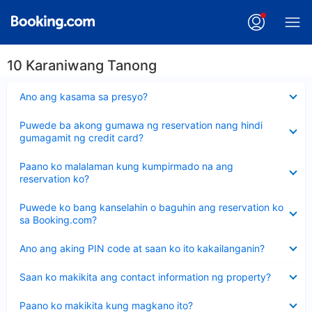
10 Karaniwang Tanong
Nakatago
Ano ang kasama sa presyo?
ang
sagot
Nakatago
Puwede ba akong gumawa ng reservation nang hindi
ang
gumagamit ng credit card?
sagot
Nakatago
Paano ko malalaman kung kumpirmado na ang
ang
reservation ko?
sagot
Nakatago
Puwede ko bang kanselahin o baguhin ang reservation ko
ang
sa Booking.com?
sagot
Nakatago
Ano ang aking PIN code at saan ko ito kakailanganin?
ang
sagot
Nakatago
Saan ko makikita ang contact information ng property?
ang
sagot
Nakatago
Paano ko makikita kung magkano ito?
ang