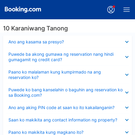
10 Karaniwang Tanong
Nakatago
Ano ang kasama sa presyo?
ang
sagot
Nakatago
Puwede ba akong gumawa ng reservation nang hindi
ang
gumagamit ng credit card?
sagot
Nakatago
Paano ko malalaman kung kumpirmado na ang
ang
reservation ko?
sagot
Nakatago
Puwede ko bang kanselahin o baguhin ang reservation ko
ang
sa Booking.com?
sagot
Nakatago
Ano ang aking PIN code at saan ko ito kakailanganin?
ang
sagot
Nakatago
Saan ko makikita ang contact information ng property?
ang
sagot
Nakatago
Paano ko makikita kung magkano ito?
ang