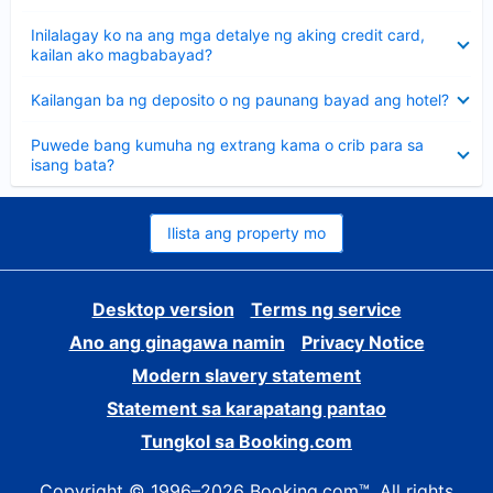
sagot
Nakatago
Inilalagay ko na ang mga detalye ng aking credit card,
ang
kailan ako magbabayad?
sagot
Nakatago
Kailangan ba ng deposito o ng paunang bayad ang hotel?
ang
sagot
Nakatago
Puwede bang kumuha ng extrang kama o crib para sa
ang
isang bata?
sagot
Ilista ang property mo
Desktop version
Terms ng service
Ano ang ginagawa namin
Privacy Notice
Modern slavery statement
Statement sa karapatang pantao
Tungkol sa Booking.com
Copyright © 1996–2026 Booking.com™. All rights