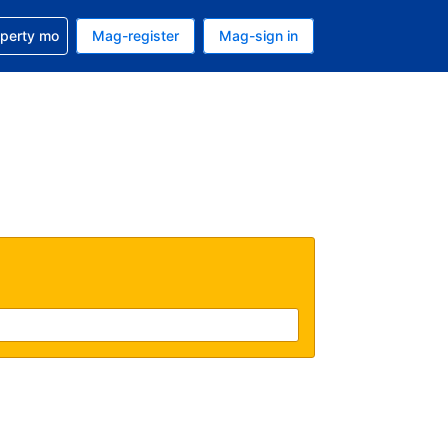
ulong sa reservation mo
operty mo
Mag-register
Mag-sign in
currency mo ngayon
ino ang wika mo ngayon