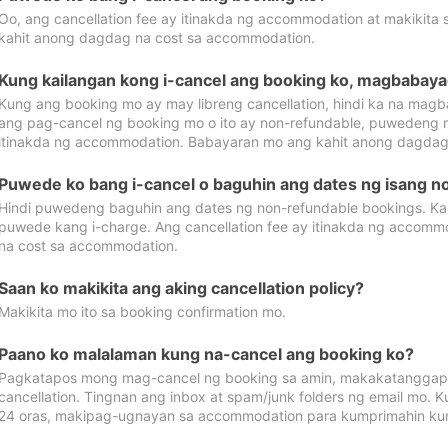
Oo, ang cancellation fee ay itinakda ng accommodation at makikita 
kahit anong dagdag na cost sa accommodation.
Kung kailangan kong i-cancel ang booking ko, magbabaya
Kung ang booking mo ay may libreng cancellation, hindi ka na magba
ang pag-cancel ng booking mo o ito ay non-refundable, puwedeng may
itinakda ng accommodation. Babayaran mo ang kahit anong dagdag
Puwede ko bang i-cancel o baguhin ang dates ng isang n
Hindi puwedeng baguhin ang dates ng non-refundable bookings. Kap
puwede kang i-charge. Ang cancellation fee ay itinakda ng accom
na cost sa accommodation.
Saan ko makikita ang aking cancellation policy?
Makikita mo ito sa booking confirmation mo.
Paano ko malalaman kung na-cancel ang booking ko?
Pagkatapos mong mag-cancel ng booking sa amin, makakatanggap
cancellation. Tingnan ang inbox at spam/junk folders ng email mo. 
24 oras, makipag-ugnayan sa accommodation para kumprimahin kung