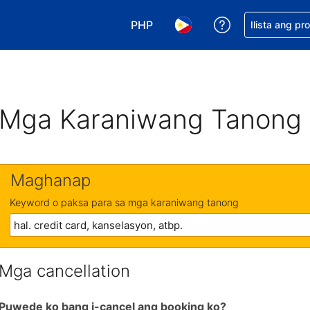
PHP
Makakuha ng t
Ilista ang pr
Pumili ng currency mo. PHP ang 
Pumili ng wika mo. Filip
Mga Karaniwang Tanong
Maghanap
Keyword o paksa para sa mga karaniwang tanong
Mga cancellation
Puwede ko bang i-cancel ang booking ko?