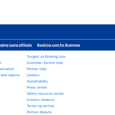
ging isang affiliate
Booking.com for Business
Tungkol sa Booking.com
t
Customer Service help
servation
Partner help
ravel Agents
Careers
Sustainability
Press center
Safety resource center
Investor relations
Terms ng service
Partner dispute