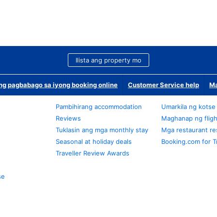
Ilista ang property mo
g pagbabago sa iyong booking online
Customer Service help
Ma
Pambihirang accommodation
Umarkila ng kotse
Reviews
Maghanap ng fligh
Tuklasin ang mga monthly stay
Mga restaurant re
Seasonal at holiday deals
Booking.com for T
Traveller Review Awards
se