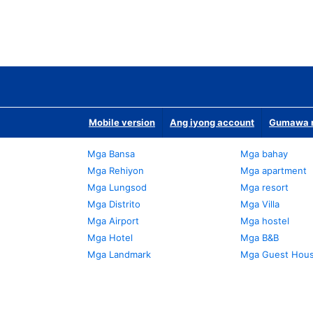
Mobile version
Ang iyong account
Gumawa n
Mga Bansa
Mga bahay
Mga Rehiyon
Mga apartment
Mga Lungsod
Mga resort
Mga Distrito
Mga Villa
Mga Airport
Mga hostel
Mga Hotel
Mga B&B
Mga Landmark
Mga Guest Hou