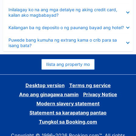
sagot
Nakatago
Inilalagay ko na ang mga detalye ng aking credit card,
ang
kailan ako magbabayad?
sagot
Nakatago
Kailangan ba ng deposito o ng paunang bayad ang hotel?
ang
sagot
Nakatago
Puwede bang kumuha ng extrang kama o crib para sa
ang
isang bata?
sagot
Ilista ang property mo
Desktop version
Terms ng service
Ano ang ginagawa namin
Privacy Notice
Modern slavery statement
Statement sa karapatang pantao
Tungkol sa Booking.com
Copyright © 1996–2026 Booking.com™. All rights