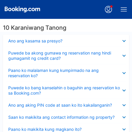
10 Karaniwang Tanong
Nakatago
Ano ang kasama sa presyo?
ang
sagot
Nakatago
Puwede ba akong gumawa ng reservation nang hindi
ang
gumagamit ng credit card?
sagot
Nakatago
Paano ko malalaman kung kumpirmado na ang
ang
reservation ko?
sagot
Nakatago
Puwede ko bang kanselahin o baguhin ang reservation ko
ang
sa Booking.com?
sagot
Nakatago
Ano ang aking PIN code at saan ko ito kakailanganin?
ang
sagot
Nakatago
Saan ko makikita ang contact information ng property?
ang
sagot
Nakatago
Paano ko makikita kung magkano ito?
ang