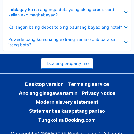
sagot
Nakatago
Inilalagay ko na ang mga detalye ng aking credit card,
ang
kailan ako magbabayad?
sagot
Nakatago
Kailangan ba ng deposito o ng paunang bayad ang hotel?
ang
sagot
Nakatago
Puwede bang kumuha ng extrang kama o crib para sa
ang
isang bata?
sagot
Ilista ang property mo
Desktop version
Terms ng service
Ano ang ginagawa namin
Privacy Notice
Modern slavery statement
Statement sa karapatang pantao
Tungkol sa Booking.com
Copyright © 1996–2026 Booking.com™. All rights