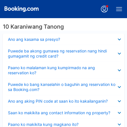
10 Karaniwang Tanong
Nakatago
Ano ang kasama sa presyo?
ang
sagot
Nakatago
Puwede ba akong gumawa ng reservation nang hindi
ang
gumagamit ng credit card?
sagot
Nakatago
Paano ko malalaman kung kumpirmado na ang
ang
reservation ko?
sagot
Nakatago
Puwede ko bang kanselahin o baguhin ang reservation ko
ang
sa Booking.com?
sagot
Nakatago
Ano ang aking PIN code at saan ko ito kakailanganin?
ang
sagot
Nakatago
Saan ko makikita ang contact information ng property?
ang
sagot
Nakatago
Paano ko makikita kung magkano ito?
ang