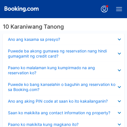
10 Karaniwang Tanong
Nakatago
Ano ang kasama sa presyo?
ang
sagot
Nakatago
Puwede ba akong gumawa ng reservation nang hindi
ang
gumagamit ng credit card?
sagot
Nakatago
Paano ko malalaman kung kumpirmado na ang
ang
reservation ko?
sagot
Nakatago
Puwede ko bang kanselahin o baguhin ang reservation ko
ang
sa Booking.com?
sagot
Nakatago
Ano ang aking PIN code at saan ko ito kakailanganin?
ang
sagot
Nakatago
Saan ko makikita ang contact information ng property?
ang
sagot
Nakatago
Paano ko makikita kung magkano ito?
ang