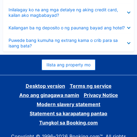
sagot
Nakatago
Inilalagay ko na ang mga detalye ng aking credit card,
ang
kailan ako magbabayad?
sagot
Nakatago
Kailangan ba ng deposito o ng paunang bayad ang hotel?
ang
sagot
Nakatago
Puwede bang kumuha ng extrang kama o crib para sa
ang
isang bata?
sagot
Ilista ang property mo
Desktop version
Terms ng service
Ano ang ginagawa namin
Privacy Notice
Modern slavery statement
Statement sa karapatang pantao
Tungkol sa Booking.com
Copyright © 1996–2026 Booking.com™. All rights