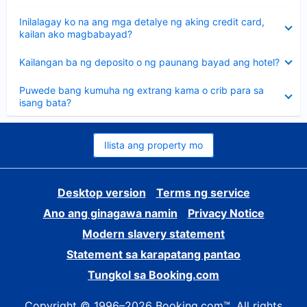
sagot
Nakatago
Inilalagay ko na ang mga detalye ng aking credit card,
ang
kailan ako magbabayad?
sagot
Nakatago
Kailangan ba ng deposito o ng paunang bayad ang hotel?
ang
sagot
Nakatago
Puwede bang kumuha ng extrang kama o crib para sa
ang
isang bata?
sagot
Ilista ang property mo
Desktop version
Terms ng service
Ano ang ginagawa namin
Privacy Notice
Modern slavery statement
Statement sa karapatang pantao
Tungkol sa Booking.com
Copyright © 1996–2026 Booking.com™. All rights