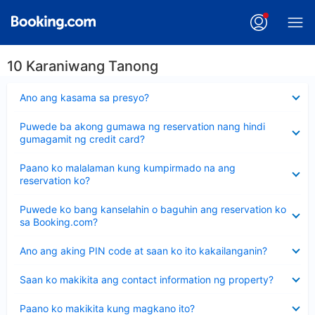
10 Karaniwang Tanong
Nakatago
Ano ang kasama sa presyo?
ang
sagot
Nakatago
Puwede ba akong gumawa ng reservation nang hindi
ang
gumagamit ng credit card?
sagot
Nakatago
Paano ko malalaman kung kumpirmado na ang
ang
reservation ko?
sagot
Nakatago
Puwede ko bang kanselahin o baguhin ang reservation ko
ang
sa Booking.com?
sagot
Nakatago
Ano ang aking PIN code at saan ko ito kakailanganin?
ang
sagot
Nakatago
Saan ko makikita ang contact information ng property?
ang
sagot
Nakatago
Paano ko makikita kung magkano ito?
ang