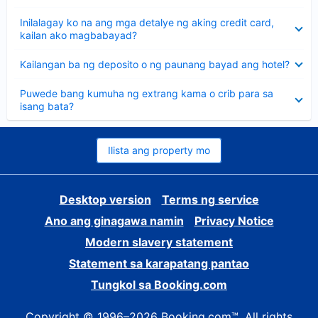
sagot
Nakatago
Inilalagay ko na ang mga detalye ng aking credit card,
ang
kailan ako magbabayad?
sagot
Nakatago
Kailangan ba ng deposito o ng paunang bayad ang hotel?
ang
sagot
Nakatago
Puwede bang kumuha ng extrang kama o crib para sa
ang
isang bata?
sagot
Ilista ang property mo
Desktop version
Terms ng service
Ano ang ginagawa namin
Privacy Notice
Modern slavery statement
Statement sa karapatang pantao
Tungkol sa Booking.com
Copyright © 1996–2026 Booking.com™. All rights