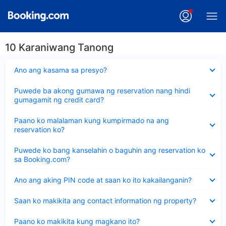
10 Karaniwang Tanong
Nakatago
Ano ang kasama sa presyo?
ang
sagot
Nakatago
Puwede ba akong gumawa ng reservation nang hindi
ang
gumagamit ng credit card?
sagot
Nakatago
Paano ko malalaman kung kumpirmado na ang
ang
reservation ko?
sagot
Nakatago
Puwede ko bang kanselahin o baguhin ang reservation ko
ang
sa Booking.com?
sagot
Nakatago
Ano ang aking PIN code at saan ko ito kakailanganin?
ang
sagot
Nakatago
Saan ko makikita ang contact information ng property?
ang
sagot
Nakatago
Paano ko makikita kung magkano ito?
ang