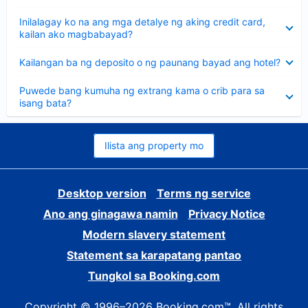
sagot
Nakatago
Inilalagay ko na ang mga detalye ng aking credit card,
ang
kailan ako magbabayad?
sagot
Nakatago
Kailangan ba ng deposito o ng paunang bayad ang hotel?
ang
sagot
Nakatago
Puwede bang kumuha ng extrang kama o crib para sa
ang
isang bata?
sagot
Ilista ang property mo
Desktop version
Terms ng service
Ano ang ginagawa namin
Privacy Notice
Modern slavery statement
Statement sa karapatang pantao
Tungkol sa Booking.com
Copyright © 1996–2026 Booking.com™. All rights