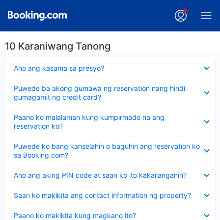
10 Karaniwang Tanong
Nakatago
Ano ang kasama sa presyo?
ang
sagot
Nakatago
Puwede ba akong gumawa ng reservation nang hindi
ang
gumagamit ng credit card?
sagot
Nakatago
Paano ko malalaman kung kumpirmado na ang
ang
reservation ko?
sagot
Nakatago
Puwede ko bang kanselahin o baguhin ang reservation ko
ang
sa Booking.com?
sagot
Nakatago
Ano ang aking PIN code at saan ko ito kakailanganin?
ang
sagot
Nakatago
Saan ko makikita ang contact information ng property?
ang
sagot
Nakatago
Paano ko makikita kung magkano ito?
ang