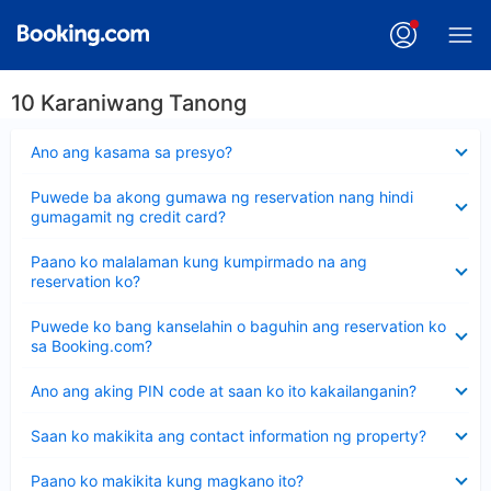
10 Karaniwang Tanong
Nakatago
Ano ang kasama sa presyo?
ang
sagot
Nakatago
Puwede ba akong gumawa ng reservation nang hindi
ang
gumagamit ng credit card?
sagot
Nakatago
Paano ko malalaman kung kumpirmado na ang
ang
reservation ko?
sagot
Nakatago
Puwede ko bang kanselahin o baguhin ang reservation ko
ang
sa Booking.com?
sagot
Nakatago
Ano ang aking PIN code at saan ko ito kakailanganin?
ang
sagot
Nakatago
Saan ko makikita ang contact information ng property?
ang
sagot
Nakatago
Paano ko makikita kung magkano ito?
ang