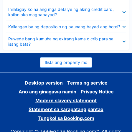
sagot
Nakatago
Inilalagay ko na ang mga detalye ng aking credit card,
ang
kailan ako magbabayad?
sagot
Nakatago
Kailangan ba ng deposito o ng paunang bayad ang hotel?
ang
sagot
Nakatago
Puwede bang kumuha ng extrang kama o crib para sa
ang
isang bata?
sagot
Ilista ang property mo
Desktop version
Terms ng service
Ano ang ginagawa namin
Privacy Notice
Modern slavery statement
Statement sa karapatang pantao
Tungkol sa Booking.com
Copyright © 1996–2026 Booking.com™. All rights