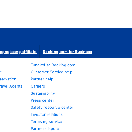
ging isang affiliate
Booking.com for Business
Tungkol sa Booking.com
t
Customer Service help
servation
Partner help
ravel Agents
Careers
Sustainability
Press center
Safety resource center
Investor relations
Terms ng service
Partner dispute