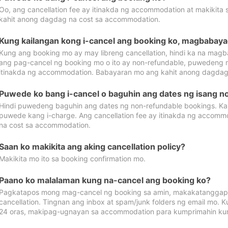
Oo, ang cancellation fee ay itinakda ng accommodation at makikita 
kahit anong dagdag na cost sa accommodation.
Kung kailangan kong i-cancel ang booking ko, magbabaya
Kung ang booking mo ay may libreng cancellation, hindi ka na magba
ang pag-cancel ng booking mo o ito ay non-refundable, puwedeng may
itinakda ng accommodation. Babayaran mo ang kahit anong dagdag
Puwede ko bang i-cancel o baguhin ang dates ng isang n
Hindi puwedeng baguhin ang dates ng non-refundable bookings. Kap
puwede kang i-charge. Ang cancellation fee ay itinakda ng accom
na cost sa accommodation.
Saan ko makikita ang aking cancellation policy?
Makikita mo ito sa booking confirmation mo.
Paano ko malalaman kung na-cancel ang booking ko?
Pagkatapos mong mag-cancel ng booking sa amin, makakatanggap
cancellation. Tingnan ang inbox at spam/junk folders ng email mo. 
24 oras, makipag-ugnayan sa accommodation para kumprimahin kung