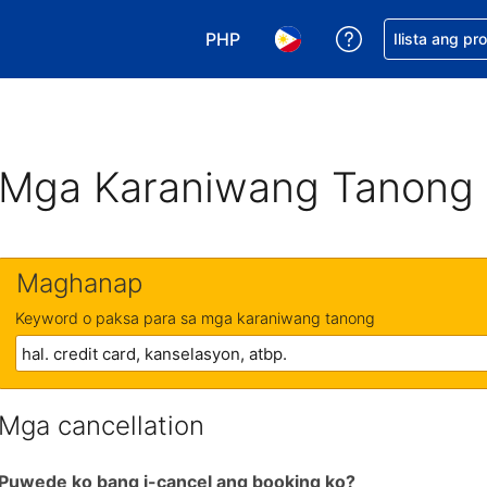
PHP
Makakuha ng t
Ilista ang pr
Pumili ng currency mo. PHP ang 
Pumili ng wika mo. Filip
Mga Karaniwang Tanong
Maghanap
Keyword o paksa para sa mga karaniwang tanong
Mga cancellation
Puwede ko bang i-cancel ang booking ko?