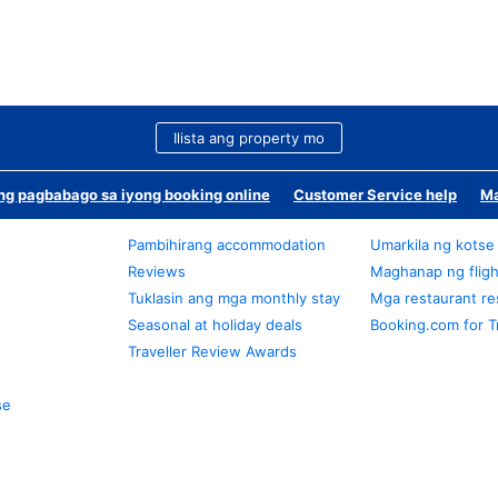
Ilista ang property mo
g pagbabago sa iyong booking online
Customer Service help
Ma
Pambihirang accommodation
Umarkila ng kotse
Reviews
Maghanap ng fligh
Tuklasin ang mga monthly stay
Mga restaurant re
Seasonal at holiday deals
Booking.com for T
Traveller Review Awards
se