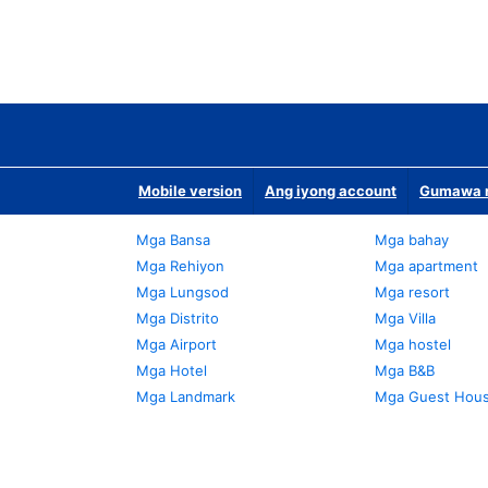
Mobile version
Ang iyong account
Gumawa n
Mga Bansa
Mga bahay
Mga Rehiyon
Mga apartment
Mga Lungsod
Mga resort
Mga Distrito
Mga Villa
Mga Airport
Mga hostel
Mga Hotel
Mga B&B
Mga Landmark
Mga Guest Hou