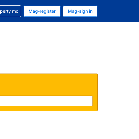
ulong sa reservation mo
operty mo
Mag-register
Mag-sign in
currency mo ngayon
ino ang wika mo ngayon