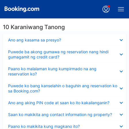
10 Karaniwang Tanong
Nakatago
Ano ang kasama sa presyo?
ang
sagot
Nakatago
Puwede ba akong gumawa ng reservation nang hindi
ang
gumagamit ng credit card?
sagot
Nakatago
Paano ko malalaman kung kumpirmado na ang
ang
reservation ko?
sagot
Nakatago
Puwede ko bang kanselahin o baguhin ang reservation ko
ang
sa Booking.com?
sagot
Nakatago
Ano ang aking PIN code at saan ko ito kakailanganin?
ang
sagot
Nakatago
Saan ko makikita ang contact information ng property?
ang
sagot
Nakatago
Paano ko makikita kung magkano ito?
ang