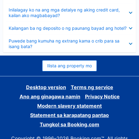
sagot
Nakatago
Inilalagay ko na ang mga detalye ng aking credit card,
ang
kailan ako magbabayad?
sagot
Nakatago
Kailangan ba ng deposito o ng paunang bayad ang hotel?
ang
sagot
Nakatago
Puwede bang kumuha ng extrang kama o crib para sa
ang
isang bata?
sagot
Ilista ang property mo
Desktop version
Terms ng service
Ano ang ginagawa namin
Privacy Notice
Modern slavery statement
Statement sa karapatang pantao
Tungkol sa Booking.com
Copyright © 1996–2026 Booking.com™. All rights