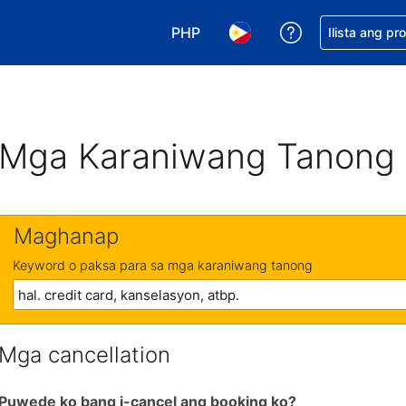
PHP
Makakuha ng t
Ilista ang pr
Pumili ng currency mo. PHP ang 
Pumili ng wika mo. Filip
Mga Karaniwang Tanong
Maghanap
Keyword o paksa para sa mga karaniwang tanong
Mga cancellation
Puwede ko bang i-cancel ang booking ko?