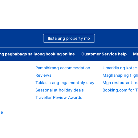
Ilista ang property mo
g pagbabago sa iyong booking online
Customer Service help
Ma
Pambihirang accommodation
Umarkila ng kotse
Reviews
Maghanap ng fligh
Tuklasin ang mga monthly stay
Mga restaurant re
Seasonal at holiday deals
Booking.com for T
Traveller Review Awards
se