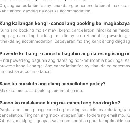
Oo, ang cancellation fee ay itinakda ng accommodation at makikita 
kahit anong dagdag na cost sa accommodation.
Kung kailangan kong i-cancel ang booking ko, magbabaya
Kung ang booking mo ay may libreng cancellation, hindi ka na magba
ang pag-cancel ng booking mo o ito ay non-refundable, puwedeng may
itinakda ng accommodation. Babayaran mo ang kahit anong dagdag
Puwede ko bang i-cancel o baguhin ang dates ng isang n
Hindi puwedeng baguhin ang dates ng non-refundable bookings. Kap
puwede kang i-charge. Ang cancellation fee ay itinakda ng accom
na cost sa accommodation.
Saan ko makikita ang aking cancellation policy?
Makikita mo ito sa booking confirmation mo.
Paano ko malalaman kung na-cancel ang booking ko?
Pagkatapos mong mag-cancel ng booking sa amin, makakatanggap
cancellation. Tingnan ang inbox at spam/junk folders ng email mo. 
24 oras, makipag-ugnayan sa accommodation para kumprimahin kung