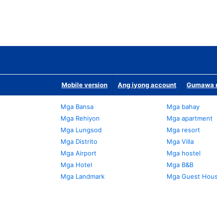
Mobile version
Ang iyong account
Gumawa n
Mga Bansa
Mga bahay
Mga Rehiyon
Mga apartment
Mga Lungsod
Mga resort
Mga Distrito
Mga Villa
Mga Airport
Mga hostel
Mga Hotel
Mga B&B
Mga Landmark
Mga Guest Hou