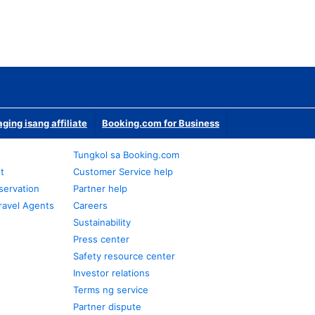
ging isang affiliate
Booking.com for Business
Tungkol sa Booking.com
t
Customer Service help
servation
Partner help
ravel Agents
Careers
Sustainability
Press center
Safety resource center
Investor relations
Terms ng service
Partner dispute