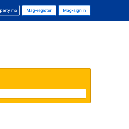
ulong sa reservation mo
operty mo
Mag-register
Mag-sign in
currency mo ngayon
ino ang wika mo ngayon