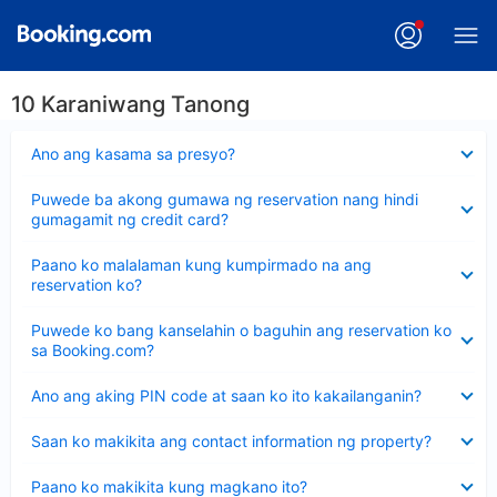
10 Karaniwang Tanong
Nakatago
Ano ang kasama sa presyo?
ang
sagot
Nakatago
Puwede ba akong gumawa ng reservation nang hindi
ang
gumagamit ng credit card?
sagot
Nakatago
Paano ko malalaman kung kumpirmado na ang
ang
reservation ko?
sagot
Nakatago
Puwede ko bang kanselahin o baguhin ang reservation ko
ang
sa Booking.com?
sagot
Nakatago
Ano ang aking PIN code at saan ko ito kakailanganin?
ang
sagot
Nakatago
Saan ko makikita ang contact information ng property?
ang
sagot
Nakatago
Paano ko makikita kung magkano ito?
ang