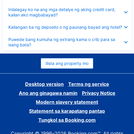
sagot
Nakatago
Inilalagay ko na ang mga detalye ng aking credit card,
ang
kailan ako magbabayad?
sagot
Nakatago
Kailangan ba ng deposito o ng paunang bayad ang hotel?
ang
sagot
Nakatago
Puwede bang kumuha ng extrang kama o crib para sa
ang
isang bata?
sagot
Ilista ang property mo
Desktop version
Terms ng service
Ano ang ginagawa namin
Privacy Notice
Modern slavery statement
Statement sa karapatang pantao
Tungkol sa Booking.com
Copyright © 1996–2026 Booking.com™. All rights