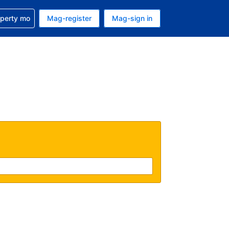
ulong sa reservation mo
operty mo
Mag-register
Mag-sign in
currency mo ngayon
ino ang wika mo ngayon