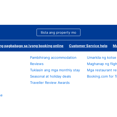
Ilista ang property mo
g pagbabago sa iyong booking online
Customer Service help
Ma
Pambihirang accommodation
Umarkila ng kotse
Reviews
Maghanap ng fligh
Tuklasin ang mga monthly stay
Mga restaurant re
Seasonal at holiday deals
Booking.com for T
Traveller Review Awards
se