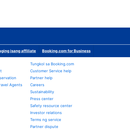
ging isang affiliate
Booking.com for Business
Tungkol sa Booking.com
t
Customer Service help
servation
Partner help
ravel Agents
Careers
Sustainability
Press center
Safety resource center
Investor relations
Terms ng service
Partner dispute