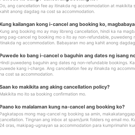
Oo, ang cancellation fee ay itinakda ng accommodation at makikita 
kahit anong dagdag na cost sa accommodation.
Kung kailangan kong i-cancel ang booking ko, magbabaya
Kung ang booking mo ay may libreng cancellation, hindi ka na magba
ang pag-cancel ng booking mo o ito ay non-refundable, puwedeng may
itinakda ng accommodation. Babayaran mo ang kahit anong dagdag
Puwede ko bang i-cancel o baguhin ang dates ng isang n
Hindi puwedeng baguhin ang dates ng non-refundable bookings. Kap
puwede kang i-charge. Ang cancellation fee ay itinakda ng accom
na cost sa accommodation.
Saan ko makikita ang aking cancellation policy?
Makikita mo ito sa booking confirmation mo.
Paano ko malalaman kung na-cancel ang booking ko?
Pagkatapos mong mag-cancel ng booking sa amin, makakatanggap
cancellation. Tingnan ang inbox at spam/junk folders ng email mo. 
24 oras, makipag-ugnayan sa accommodation para kumprimahin kung