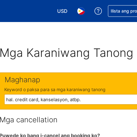
USD
Makakuha ng t
Ilista ang pr
Pumili ng currency mo. USD ang 
Pumili ng wika mo. Filip
Mga Karaniwang Tanong
Maghanap
Keyword o paksa para sa mga karaniwang tanong
Mga cancellation
Puwede ko bang i-cancel ang booking ko?