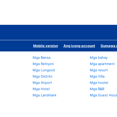
Mobile version
Ang iyong account
Gumawa n
Mga Bansa
Mga bahay
Mga Rehiyon
Mga apartment
Mga Lungsod
Mga resort
Mga Distrito
Mga Villa
Mga Airport
Mga hostel
Mga Hotel
Mga B&B
Mga Landmark
Mga Guest Hou