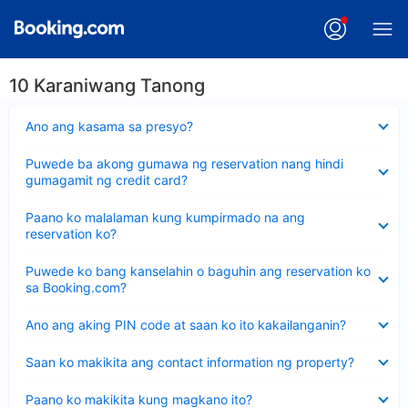
10 Karaniwang Tanong
Nakatago
Ano ang kasama sa presyo?
ang
sagot
Nakatago
Puwede ba akong gumawa ng reservation nang hindi
ang
gumagamit ng credit card?
sagot
Nakatago
Paano ko malalaman kung kumpirmado na ang
ang
reservation ko?
sagot
Nakatago
Puwede ko bang kanselahin o baguhin ang reservation ko
ang
sa Booking.com?
sagot
Nakatago
Ano ang aking PIN code at saan ko ito kakailanganin?
ang
sagot
Nakatago
Saan ko makikita ang contact information ng property?
ang
sagot
Nakatago
Paano ko makikita kung magkano ito?
ang