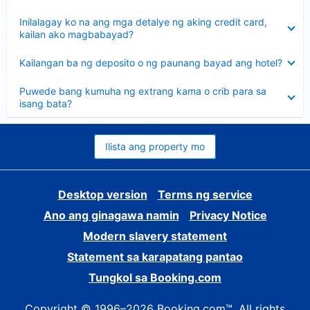
sagot
Nakatago
Inilalagay ko na ang mga detalye ng aking credit card,
ang
kailan ako magbabayad?
sagot
Nakatago
Kailangan ba ng deposito o ng paunang bayad ang hotel?
ang
sagot
Nakatago
Puwede bang kumuha ng extrang kama o crib para sa
ang
isang bata?
sagot
Ilista ang property mo
Desktop version
Terms ng service
Ano ang ginagawa namin
Privacy Notice
Modern slavery statement
Statement sa karapatang pantao
Tungkol sa Booking.com
Copyright © 1996–2026 Booking.com™. All rights