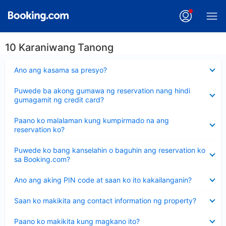
10 Karaniwang Tanong
Nakatago
Ano ang kasama sa presyo?
ang
sagot
Nakatago
Puwede ba akong gumawa ng reservation nang hindi
ang
gumagamit ng credit card?
sagot
Nakatago
Paano ko malalaman kung kumpirmado na ang
ang
reservation ko?
sagot
Nakatago
Puwede ko bang kanselahin o baguhin ang reservation ko
ang
sa Booking.com?
sagot
Nakatago
Ano ang aking PIN code at saan ko ito kakailanganin?
ang
sagot
Nakatago
Saan ko makikita ang contact information ng property?
ang
sagot
Nakatago
Paano ko makikita kung magkano ito?
ang