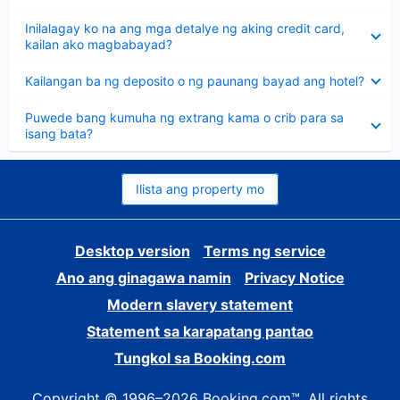
sagot
Nakatago
Inilalagay ko na ang mga detalye ng aking credit card,
ang
kailan ako magbabayad?
sagot
Nakatago
Kailangan ba ng deposito o ng paunang bayad ang hotel?
ang
sagot
Nakatago
Puwede bang kumuha ng extrang kama o crib para sa
ang
isang bata?
sagot
Ilista ang property mo
Desktop version
Terms ng service
Ano ang ginagawa namin
Privacy Notice
Modern slavery statement
Statement sa karapatang pantao
Tungkol sa Booking.com
Copyright © 1996–2026 Booking.com™. All rights