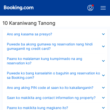
10 Karaniwang Tanong
Nakatago
Ano ang kasama sa presyo?
ang
sagot
Nakatago
Puwede ba akong gumawa ng reservation nang hindi
ang
gumagamit ng credit card?
sagot
Nakatago
Paano ko malalaman kung kumpirmado na ang
ang
reservation ko?
sagot
Nakatago
Puwede ko bang kanselahin o baguhin ang reservation ko
ang
sa Booking.com?
sagot
Nakatago
Ano ang aking PIN code at saan ko ito kakailanganin?
ang
sagot
Nakatago
Saan ko makikita ang contact information ng property?
ang
sagot
Nakatago
Paano ko makikita kung magkano ito?
ang