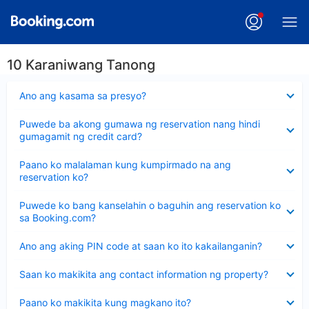
10 Karaniwang Tanong
Nakatago
Ano ang kasama sa presyo?
ang
sagot
Nakatago
Puwede ba akong gumawa ng reservation nang hindi
ang
gumagamit ng credit card?
sagot
Nakatago
Paano ko malalaman kung kumpirmado na ang
ang
reservation ko?
sagot
Nakatago
Puwede ko bang kanselahin o baguhin ang reservation ko
ang
sa Booking.com?
sagot
Nakatago
Ano ang aking PIN code at saan ko ito kakailanganin?
ang
sagot
Nakatago
Saan ko makikita ang contact information ng property?
ang
sagot
Nakatago
Paano ko makikita kung magkano ito?
ang