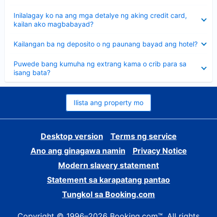
sagot
Nakatago
Inilalagay ko na ang mga detalye ng aking credit card,
ang
kailan ako magbabayad?
sagot
Nakatago
Kailangan ba ng deposito o ng paunang bayad ang hotel?
ang
sagot
Nakatago
Puwede bang kumuha ng extrang kama o crib para sa
ang
isang bata?
sagot
Ilista ang property mo
Desktop version
Terms ng service
Ano ang ginagawa namin
Privacy Notice
Modern slavery statement
Statement sa karapatang pantao
Tungkol sa Booking.com
Copyright © 1996–2026 Booking.com™. All rights