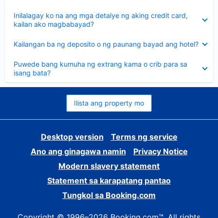
sagot
Nakatago
Inilalagay ko na ang mga detalye ng aking credit card,
ang
kailan ako magbabayad?
sagot
Nakatago
Kailangan ba ng deposito o ng paunang bayad ang hotel?
ang
sagot
Nakatago
Puwede bang kumuha ng extrang kama o crib para sa
ang
isang bata?
sagot
Ilista ang property mo
Desktop version
Terms ng service
Ano ang ginagawa namin
Privacy Notice
Modern slavery statement
Statement sa karapatang pantao
Tungkol sa Booking.com
Copyright © 1996–2026 Booking.com™. All rights