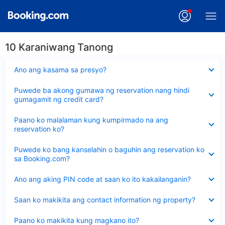
10 Karaniwang Tanong
Nakatago
Ano ang kasama sa presyo?
ang
sagot
Nakatago
Puwede ba akong gumawa ng reservation nang hindi
ang
gumagamit ng credit card?
sagot
Nakatago
Paano ko malalaman kung kumpirmado na ang
ang
reservation ko?
sagot
Nakatago
Puwede ko bang kanselahin o baguhin ang reservation ko
ang
sa Booking.com?
sagot
Nakatago
Ano ang aking PIN code at saan ko ito kakailanganin?
ang
sagot
Nakatago
Saan ko makikita ang contact information ng property?
ang
sagot
Nakatago
Paano ko makikita kung magkano ito?
ang