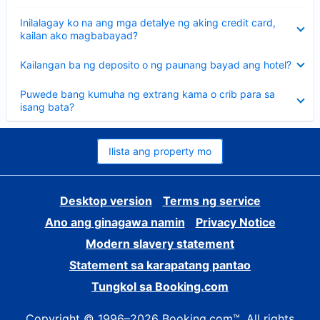
sagot
Nakatago
Inilalagay ko na ang mga detalye ng aking credit card,
ang
kailan ako magbabayad?
sagot
Nakatago
Kailangan ba ng deposito o ng paunang bayad ang hotel?
ang
sagot
Nakatago
Puwede bang kumuha ng extrang kama o crib para sa
ang
isang bata?
sagot
Ilista ang property mo
Desktop version
Terms ng service
Ano ang ginagawa namin
Privacy Notice
Modern slavery statement
Statement sa karapatang pantao
Tungkol sa Booking.com
Copyright © 1996–2026 Booking.com™. All rights