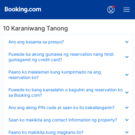
10 Karaniwang Tanong
Nakatago
Ano ang kasama sa presyo?
ang
sagot
Nakatago
Puwede ba akong gumawa ng reservation nang hindi
ang
gumagamit ng credit card?
sagot
Nakatago
Paano ko malalaman kung kumpirmado na ang
ang
reservation ko?
sagot
Nakatago
Puwede ko bang kanselahin o baguhin ang reservation ko
ang
sa Booking.com?
sagot
Nakatago
Ano ang aking PIN code at saan ko ito kakailanganin?
ang
sagot
Nakatago
Saan ko makikita ang contact information ng property?
ang
sagot
Nakatago
Paano ko makikita kung magkano ito?
ang