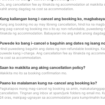
Oo, ang cancellation fee ay itinakda ng accommodation at makikita 
kahit anong dagdag na cost sa accommodation.
Kung kailangan kong i-cancel ang booking ko, magbabaya
Kung ang booking mo ay may libreng cancellation, hindi ka na magba
ang pag-cancel ng booking mo o ito ay non-refundable, puwedeng may
itinakda ng accommodation. Babayaran mo ang kahit anong dagdag
Puwede ko bang i-cancel o baguhin ang dates ng isang n
Hindi puwedeng baguhin ang dates ng non-refundable bookings. Kap
puwede kang i-charge. Ang cancellation fee ay itinakda ng accom
na cost sa accommodation.
Saan ko makikita ang aking cancellation policy?
Makikita mo ito sa booking confirmation mo.
Paano ko malalaman kung na-cancel ang booking ko?
Pagkatapos mong mag-cancel ng booking sa amin, makakatanggap
cancellation. Tingnan ang inbox at spam/junk folders ng email mo. 
24 oras, makipag-ugnayan sa accommodation para kumprimahin kung