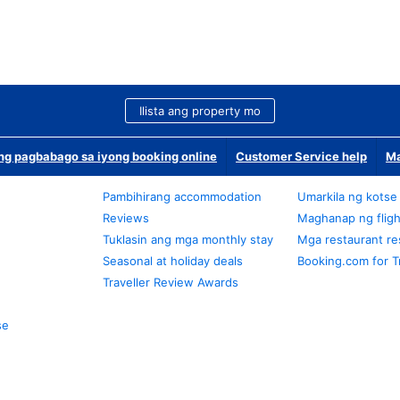
Ilista ang property mo
g pagbabago sa iyong booking online
Customer Service help
Ma
Pambihirang accommodation
Umarkila ng kotse
Reviews
Maghanap ng fligh
Tuklasin ang mga monthly stay
Mga restaurant re
Seasonal at holiday deals
Booking.com for T
Traveller Review Awards
se