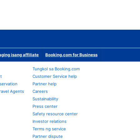
ging isang affiliate
Booking.com for Business
Tungkol sa Booking.com
t
Customer Service help
servation
Partner help
ravel Agents
Careers
Sustainability
Press center
Safety resource center
Investor relations
Terms ng service
Partner dispute