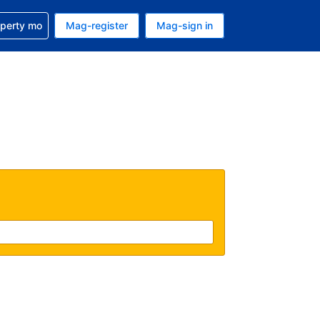
ulong sa reservation mo
operty mo
Mag-register
Mag-sign in
currency mo ngayon
ino ang wika mo ngayon