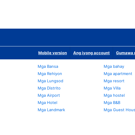
Mobile version
Ang iyong account
Gumawa n
Mga Bansa
Mga bahay
Mga Rehiyon
Mga apartment
Mga Lungsod
Mga resort
Mga Distrito
Mga Villa
Mga Airport
Mga hostel
Mga Hotel
Mga B&B
Mga Landmark
Mga Guest Hou