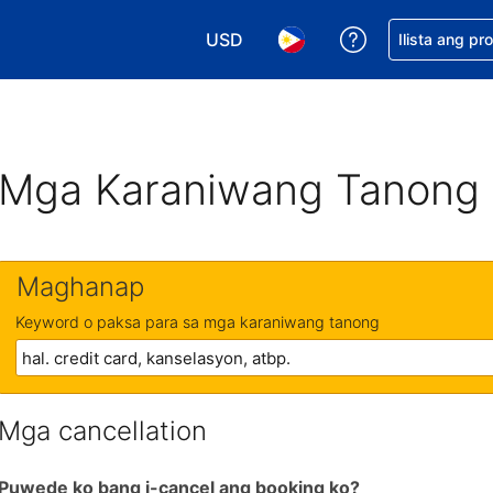
USD
Makakuha ng t
Ilista ang pr
Pumili ng currency mo. USD ang 
Pumili ng wika mo. Filip
Mga Karaniwang Tanong
Maghanap
Keyword o paksa para sa mga karaniwang tanong
Mga cancellation
Puwede ko bang i-cancel ang booking ko?