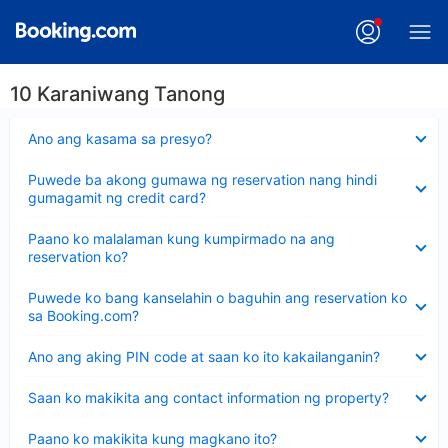
10 Karaniwang Tanong
Nakatago
Ano ang kasama sa presyo?
ang
sagot
Nakatago
Puwede ba akong gumawa ng reservation nang hindi
ang
gumagamit ng credit card?
sagot
Nakatago
Paano ko malalaman kung kumpirmado na ang
ang
reservation ko?
sagot
Nakatago
Puwede ko bang kanselahin o baguhin ang reservation ko
ang
sa Booking.com?
sagot
Nakatago
Ano ang aking PIN code at saan ko ito kakailanganin?
ang
sagot
Nakatago
Saan ko makikita ang contact information ng property?
ang
sagot
Nakatago
Paano ko makikita kung magkano ito?
ang