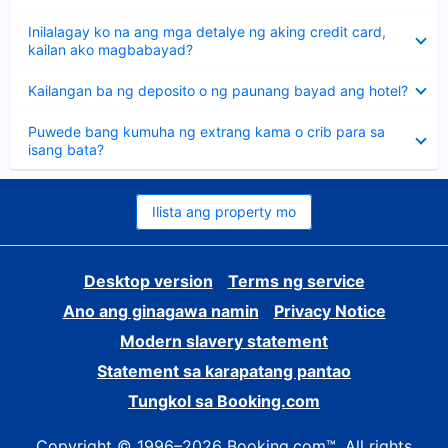
sagot
Nakatago
Inilalagay ko na ang mga detalye ng aking credit card,
ang
kailan ako magbabayad?
sagot
Nakatago
Kailangan ba ng deposito o ng paunang bayad ang hotel?
ang
sagot
Nakatago
Puwede bang kumuha ng extrang kama o crib para sa
ang
isang bata?
sagot
Ilista ang property mo
Desktop version
Terms ng service
Ano ang ginagawa namin
Privacy Notice
Modern slavery statement
Statement sa karapatang pantao
Tungkol sa Booking.com
Copyright © 1996–2026 Booking.com™. All rights