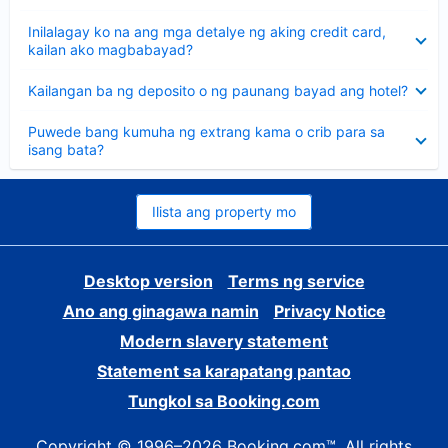
sagot
Nakatago
Inilalagay ko na ang mga detalye ng aking credit card,
ang
kailan ako magbabayad?
sagot
Nakatago
Kailangan ba ng deposito o ng paunang bayad ang hotel?
ang
sagot
Nakatago
Puwede bang kumuha ng extrang kama o crib para sa
ang
isang bata?
sagot
Ilista ang property mo
Desktop version
Terms ng service
Ano ang ginagawa namin
Privacy Notice
Modern slavery statement
Statement sa karapatang pantao
Tungkol sa Booking.com
Copyright © 1996–2026 Booking.com™. All rights