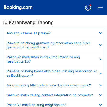
10 Karaniwang Tanong
Nakatago
Ano ang kasama sa presyo?
ang
sagot
Nakatago
Puwede ba akong gumawa ng reservation nang hindi
ang
gumagamit ng credit card?
sagot
Nakatago
Paano ko malalaman kung kumpirmado na ang
ang
reservation ko?
sagot
Nakatago
Puwede ko bang kanselahin o baguhin ang reservation ko
ang
sa Booking.com?
sagot
Nakatago
Ano ang aking PIN code at saan ko ito kakailanganin?
ang
sagot
Nakatago
Saan ko makikita ang contact information ng property?
ang
sagot
Nakatago
Paano ko makikita kung magkano ito?
ang