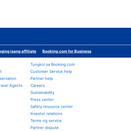
ging isang affiliate
Booking.com for Business
Tungkol sa Booking.com
t
Customer Service help
servation
Partner help
ravel Agents
Careers
Sustainability
Press center
Safety resource center
Investor relations
Terms ng service
Partner dispute