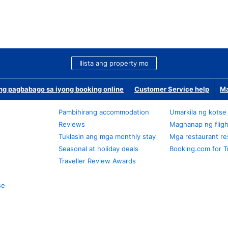
Ilista ang property mo
g pagbabago sa iyong booking online
Customer Service help
Ma
Pambihirang accommodation
Umarkila ng kotse
Reviews
Maghanap ng fligh
Tuklasin ang mga monthly stay
Mga restaurant re
Seasonal at holiday deals
Booking.com for T
Traveller Review Awards
se