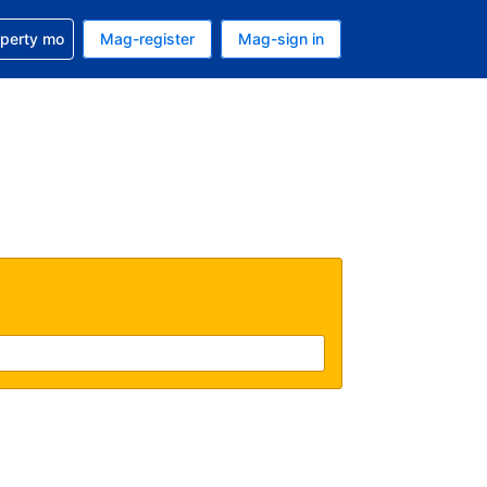
ulong sa reservation mo
operty mo
Mag-register
Mag-sign in
currency mo ngayon
ino ang wika mo ngayon