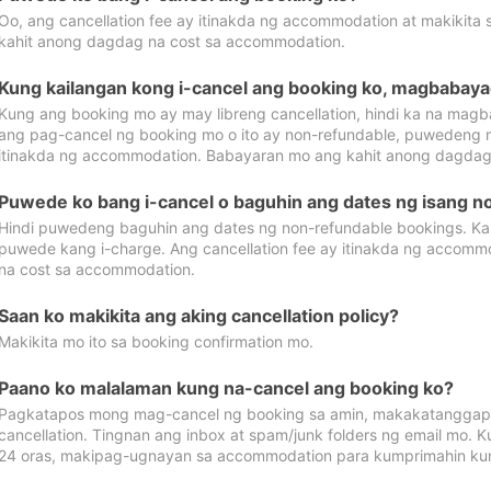
Oo, ang cancellation fee ay itinakda ng accommodation at makikita 
kahit anong dagdag na cost sa accommodation.
Kung kailangan kong i-cancel ang booking ko, magbabaya
Kung ang booking mo ay may libreng cancellation, hindi ka na magba
ang pag-cancel ng booking mo o ito ay non-refundable, puwedeng may
itinakda ng accommodation. Babayaran mo ang kahit anong dagdag
Puwede ko bang i-cancel o baguhin ang dates ng isang n
Hindi puwedeng baguhin ang dates ng non-refundable bookings. Kap
puwede kang i-charge. Ang cancellation fee ay itinakda ng accom
na cost sa accommodation.
Saan ko makikita ang aking cancellation policy?
Makikita mo ito sa booking confirmation mo.
Paano ko malalaman kung na-cancel ang booking ko?
Pagkatapos mong mag-cancel ng booking sa amin, makakatanggap
cancellation. Tingnan ang inbox at spam/junk folders ng email mo. 
24 oras, makipag-ugnayan sa accommodation para kumprimahin kung