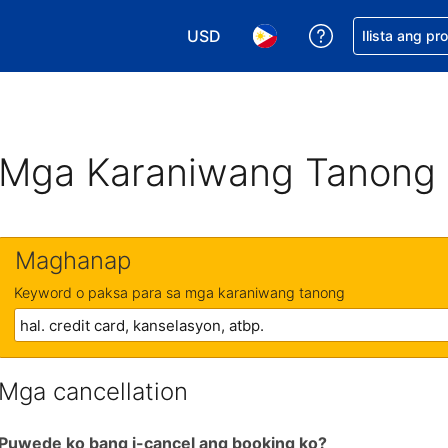
USD
Makakuha ng t
Ilista ang pr
Pumili ng currency mo. USD ang 
Pumili ng wika mo. Filip
Mga Karaniwang Tanong
Maghanap
Keyword o paksa para sa mga karaniwang tanong
Mga cancellation
Puwede ko bang i-cancel ang booking ko?