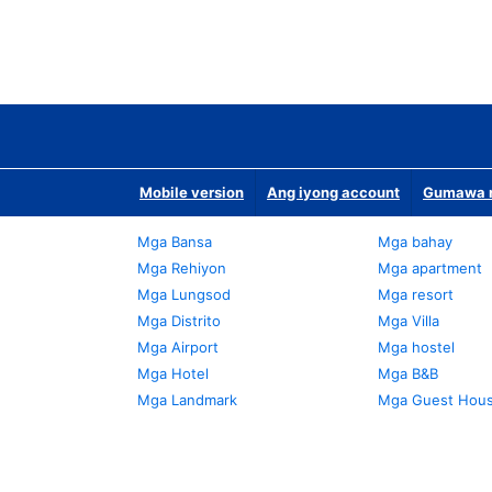
Mobile version
Ang iyong account
Gumawa n
Mga Bansa
Mga bahay
Mga Rehiyon
Mga apartment
Mga Lungsod
Mga resort
Mga Distrito
Mga Villa
Mga Airport
Mga hostel
Mga Hotel
Mga B&B
Mga Landmark
Mga Guest Hou