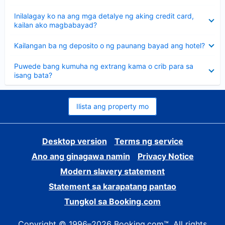
sagot
Nakatago
Inilalagay ko na ang mga detalye ng aking credit card,
ang
kailan ako magbabayad?
sagot
Nakatago
Kailangan ba ng deposito o ng paunang bayad ang hotel?
ang
sagot
Nakatago
Puwede bang kumuha ng extrang kama o crib para sa
ang
isang bata?
sagot
Ilista ang property mo
Desktop version
Terms ng service
Ano ang ginagawa namin
Privacy Notice
Modern slavery statement
Statement sa karapatang pantao
Tungkol sa Booking.com
Copyright © 1996–2026 Booking.com™. All rights