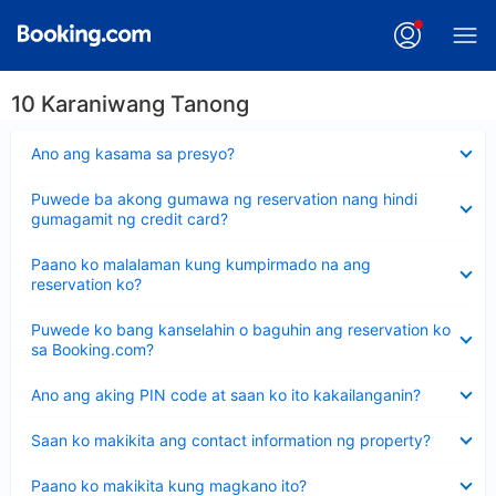
10 Karaniwang Tanong
Nakatago
Ano ang kasama sa presyo?
ang
sagot
Nakatago
Puwede ba akong gumawa ng reservation nang hindi
ang
gumagamit ng credit card?
sagot
Nakatago
Paano ko malalaman kung kumpirmado na ang
ang
reservation ko?
sagot
Nakatago
Puwede ko bang kanselahin o baguhin ang reservation ko
ang
sa Booking.com?
sagot
Nakatago
Ano ang aking PIN code at saan ko ito kakailanganin?
ang
sagot
Nakatago
Saan ko makikita ang contact information ng property?
ang
sagot
Nakatago
Paano ko makikita kung magkano ito?
ang