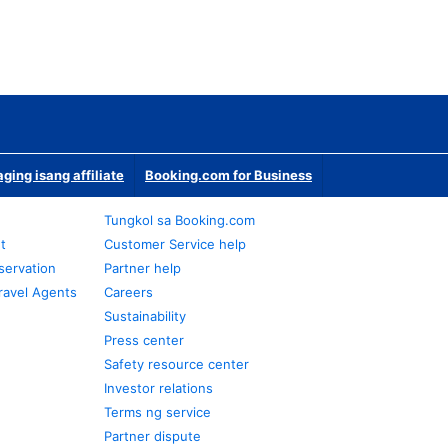
ging isang affiliate
Booking.com for Business
Tungkol sa Booking.com
t
Customer Service help
servation
Partner help
ravel Agents
Careers
Sustainability
Press center
Safety resource center
Investor relations
Terms ng service
Partner dispute