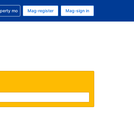
ulong sa reservation mo
operty mo
Mag-register
Mag-sign in
currency mo ngayon
ino ang wika mo ngayon