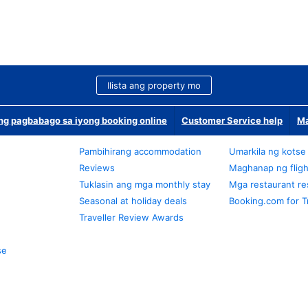
Ilista ang property mo
g pagbabago sa iyong booking online
Customer Service help
Ma
Pambihirang accommodation
Umarkila ng kotse
Reviews
Maghanap ng fligh
Tuklasin ang mga monthly stay
Mga restaurant re
Seasonal at holiday deals
Booking.com for T
Traveller Review Awards
se