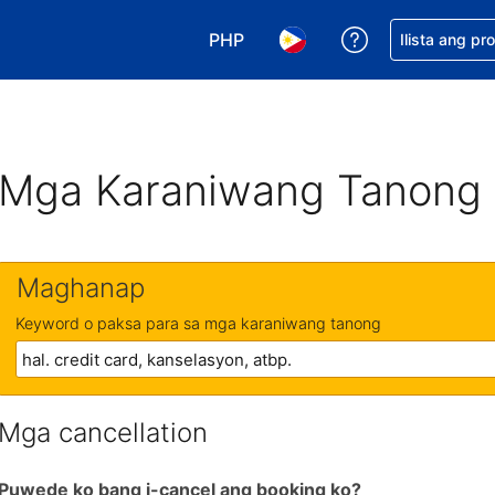
PHP
Makakuha ng t
Ilista ang pr
Pumili ng currency mo. PHP ang 
Pumili ng wika mo. Filip
Mga Karaniwang Tanong
Maghanap
Keyword o paksa para sa mga karaniwang tanong
Mga cancellation
Puwede ko bang i-cancel ang booking ko?