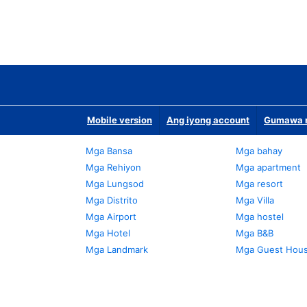
Mobile version
Ang iyong account
Gumawa n
Mga Bansa
Mga bahay
Mga Rehiyon
Mga apartment
Mga Lungsod
Mga resort
Mga Distrito
Mga Villa
Mga Airport
Mga hostel
Mga Hotel
Mga B&B
Mga Landmark
Mga Guest Hou