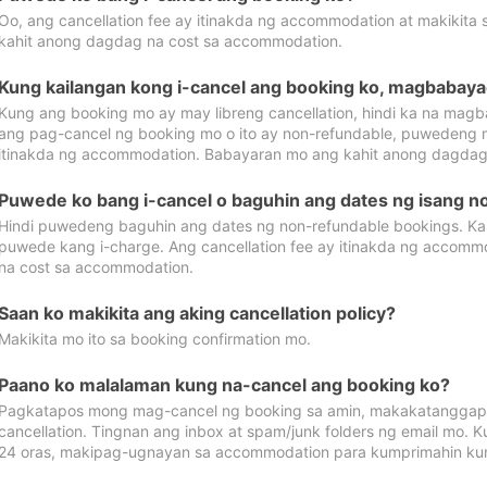
Oo, ang cancellation fee ay itinakda ng accommodation at makikita 
kahit anong dagdag na cost sa accommodation.
Kung kailangan kong i-cancel ang booking ko, magbabaya
Kung ang booking mo ay may libreng cancellation, hindi ka na magba
ang pag-cancel ng booking mo o ito ay non-refundable, puwedeng may
itinakda ng accommodation. Babayaran mo ang kahit anong dagdag
Puwede ko bang i-cancel o baguhin ang dates ng isang n
Hindi puwedeng baguhin ang dates ng non-refundable bookings. Kap
puwede kang i-charge. Ang cancellation fee ay itinakda ng accom
na cost sa accommodation.
Saan ko makikita ang aking cancellation policy?
Makikita mo ito sa booking confirmation mo.
Paano ko malalaman kung na-cancel ang booking ko?
Pagkatapos mong mag-cancel ng booking sa amin, makakatanggap
cancellation. Tingnan ang inbox at spam/junk folders ng email mo. 
24 oras, makipag-ugnayan sa accommodation para kumprimahin kung