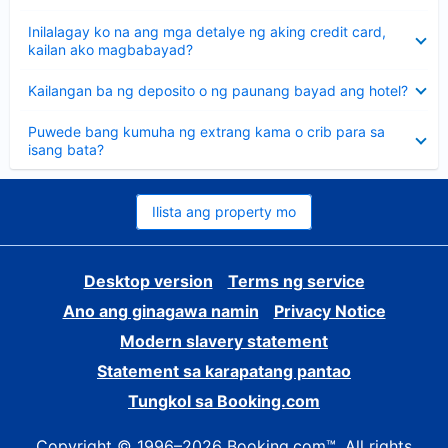
sagot
Nakatago
Inilalagay ko na ang mga detalye ng aking credit card,
ang
kailan ako magbabayad?
sagot
Nakatago
Kailangan ba ng deposito o ng paunang bayad ang hotel?
ang
sagot
Nakatago
Puwede bang kumuha ng extrang kama o crib para sa
ang
isang bata?
sagot
Ilista ang property mo
Desktop version
Terms ng service
Ano ang ginagawa namin
Privacy Notice
Modern slavery statement
Statement sa karapatang pantao
Tungkol sa Booking.com
Copyright © 1996–2026 Booking.com™. All rights