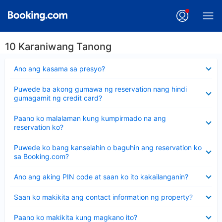
10 Karaniwang Tanong
Nakatago
Ano ang kasama sa presyo?
ang
sagot
Nakatago
Puwede ba akong gumawa ng reservation nang hindi
ang
gumagamit ng credit card?
sagot
Nakatago
Paano ko malalaman kung kumpirmado na ang
ang
reservation ko?
sagot
Nakatago
Puwede ko bang kanselahin o baguhin ang reservation ko
ang
sa Booking.com?
sagot
Nakatago
Ano ang aking PIN code at saan ko ito kakailanganin?
ang
sagot
Nakatago
Saan ko makikita ang contact information ng property?
ang
sagot
Nakatago
Paano ko makikita kung magkano ito?
ang