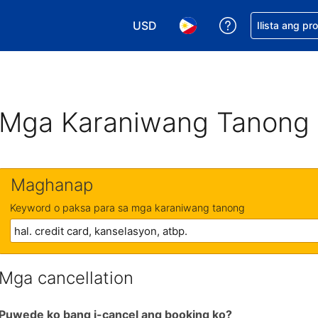
USD
Makakuha ng t
Ilista ang pr
Pumili ng currency mo. USD ang 
Pumili ng wika mo. Filip
Mga Karaniwang Tanong
Maghanap
Keyword o paksa para sa mga karaniwang tanong
Mga cancellation
Puwede ko bang i-cancel ang booking ko?