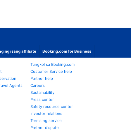
ging isang affiliate
Booking.com for Business
Tungkol sa Booking.com
t
Customer Service help
servation
Partner help
ravel Agents
Careers
Sustainability
Press center
Safety resource center
Investor relations
Terms ng service
Partner dispute