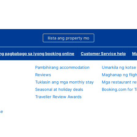
Ilista ang property mo
g pagbabago sa iyong booking online
Customer Service help
Ma
Pambihirang accommodation
Umarkila ng kotse
Reviews
Maghanap ng fligh
Tuklasin ang mga monthly stay
Mga restaurant re
Seasonal at holiday deals
Booking.com for T
Traveller Review Awards
se