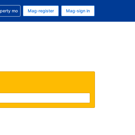
ulong sa reservation mo
operty mo
Mag-register
Mag-sign in
currency mo ngayon
ino ang wika mo ngayon