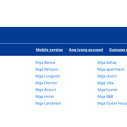
Mobile version
Ang iyong account
Gumawa n
Mga Bansa
Mga bahay
Mga Rehiyon
Mga apartment
Mga Lungsod
Mga resort
Mga Distrito
Mga Villa
Mga Airport
Mga hostel
Mga Hotel
Mga B&B
Mga Landmark
Mga Guest Hou