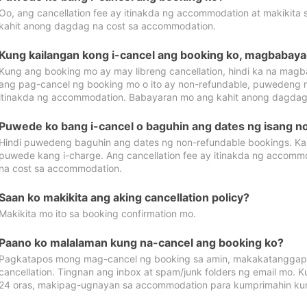
Oo, ang cancellation fee ay itinakda ng accommodation at makikita 
kahit anong dagdag na cost sa accommodation.
Kung kailangan kong i-cancel ang booking ko, magbabaya
Kung ang booking mo ay may libreng cancellation, hindi ka na magba
ang pag-cancel ng booking mo o ito ay non-refundable, puwedeng may
itinakda ng accommodation. Babayaran mo ang kahit anong dagdag
Puwede ko bang i-cancel o baguhin ang dates ng isang n
Hindi puwedeng baguhin ang dates ng non-refundable bookings. Kap
puwede kang i-charge. Ang cancellation fee ay itinakda ng accom
na cost sa accommodation.
Saan ko makikita ang aking cancellation policy?
Makikita mo ito sa booking confirmation mo.
Paano ko malalaman kung na-cancel ang booking ko?
Pagkatapos mong mag-cancel ng booking sa amin, makakatanggap
cancellation. Tingnan ang inbox at spam/junk folders ng email mo. 
24 oras, makipag-ugnayan sa accommodation para kumprimahin kung