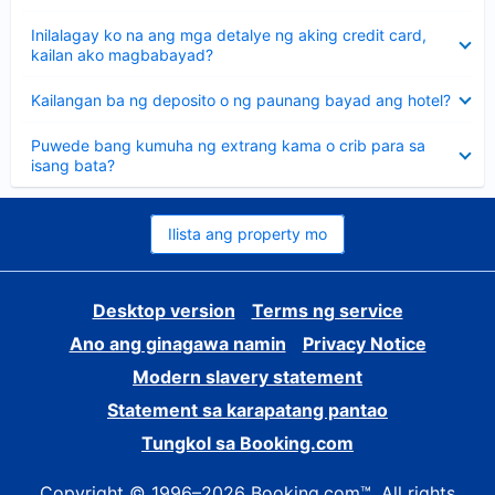
sagot
Nakatago
Inilalagay ko na ang mga detalye ng aking credit card,
ang
kailan ako magbabayad?
sagot
Nakatago
Kailangan ba ng deposito o ng paunang bayad ang hotel?
ang
sagot
Nakatago
Puwede bang kumuha ng extrang kama o crib para sa
ang
isang bata?
sagot
Ilista ang property mo
Desktop version
Terms ng service
Ano ang ginagawa namin
Privacy Notice
Modern slavery statement
Statement sa karapatang pantao
Tungkol sa Booking.com
Copyright © 1996–2026 Booking.com™. All rights