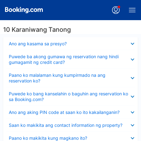
10 Karaniwang Tanong
Nakatago
Ano ang kasama sa presyo?
ang
sagot
Nakatago
Puwede ba akong gumawa ng reservation nang hindi
ang
gumagamit ng credit card?
sagot
Nakatago
Paano ko malalaman kung kumpirmado na ang
ang
reservation ko?
sagot
Nakatago
Puwede ko bang kanselahin o baguhin ang reservation ko
ang
sa Booking.com?
sagot
Nakatago
Ano ang aking PIN code at saan ko ito kakailanganin?
ang
sagot
Nakatago
Saan ko makikita ang contact information ng property?
ang
sagot
Nakatago
Paano ko makikita kung magkano ito?
ang