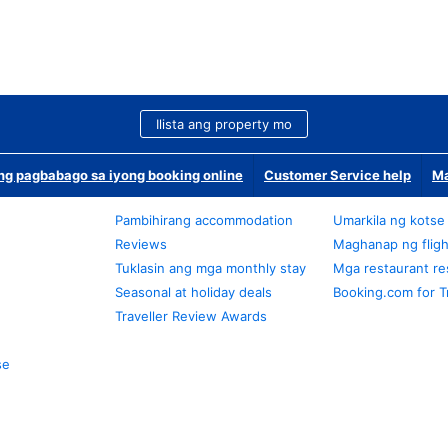
Ilista ang property mo
g pagbabago sa iyong booking online
Customer Service help
Ma
Pambihirang accommodation
Umarkila ng kotse
Reviews
Maghanap ng fligh
Tuklasin ang mga monthly stay
Mga restaurant re
Seasonal at holiday deals
Booking.com for T
Traveller Review Awards
se