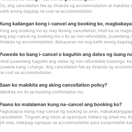
Oo, ang cancellation fee ay itinakda ng accommodation at makikita 
kahit anong dagdag na cost sa accommodation.
Kung kailangan kong i-cancel ang booking ko, magbabaya
Kung ang booking mo ay may libreng cancellation, hindi ka na magba
ang pag-cancel ng booking mo o ito ay non-refundable, puwedeng may
itinakda ng accommodation. Babayaran mo ang kahit anong dagdag
Puwede ko bang i-cancel o baguhin ang dates ng isang n
Hindi puwedeng baguhin ang dates ng non-refundable bookings. Kap
puwede kang i-charge. Ang cancellation fee ay itinakda ng accom
na cost sa accommodation.
Saan ko makikita ang aking cancellation policy?
Makikita mo ito sa booking confirmation mo.
Paano ko malalaman kung na-cancel ang booking ko?
Pagkatapos mong mag-cancel ng booking sa amin, makakatanggap
cancellation. Tingnan ang inbox at spam/junk folders ng email mo. 
24 oras, makipag-ugnayan sa accommodation para kumprimahin kung