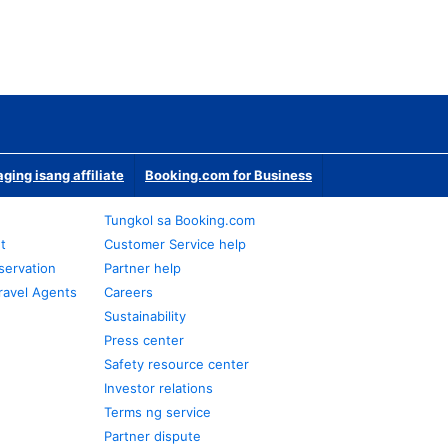
ging isang affiliate
Booking.com for Business
Tungkol sa Booking.com
t
Customer Service help
servation
Partner help
ravel Agents
Careers
Sustainability
Press center
Safety resource center
Investor relations
Terms ng service
Partner dispute