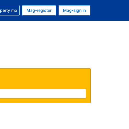
ulong sa reservation mo
operty mo
Mag-register
Mag-sign in
currency mo ngayon
ino ang wika mo ngayon