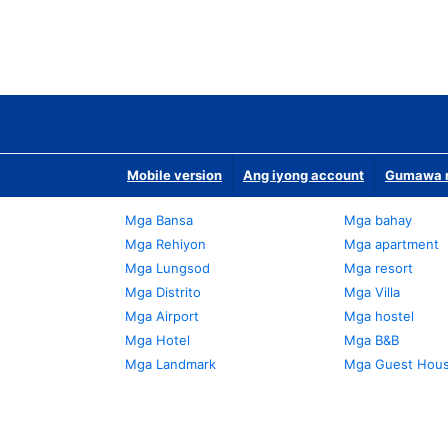
Mobile version
Ang iyong account
Gumawa n
Mga Bansa
Mga bahay
Mga Rehiyon
Mga apartment
Mga Lungsod
Mga resort
Mga Distrito
Mga Villa
Mga Airport
Mga hostel
Mga Hotel
Mga B&B
Mga Landmark
Mga Guest Hou