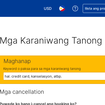
USD
Makakuha ng t
Ilista ang pr
Pumili ng currency mo. USD ang 
Pumili ng wika mo. Filip
Mga Karaniwang Tanong
Maghanap
Keyword o paksa para sa mga karaniwang tanong
Mga cancellation
Puwede ko bang i-cancel ang booking ko?