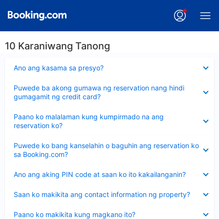
10 Karaniwang Tanong
Nakatago
Ano ang kasama sa presyo?
ang
sagot
Nakatago
Puwede ba akong gumawa ng reservation nang hindi
ang
gumagamit ng credit card?
sagot
Nakatago
Paano ko malalaman kung kumpirmado na ang
ang
reservation ko?
sagot
Nakatago
Puwede ko bang kanselahin o baguhin ang reservation ko
ang
sa Booking.com?
sagot
Nakatago
Ano ang aking PIN code at saan ko ito kakailanganin?
ang
sagot
Nakatago
Saan ko makikita ang contact information ng property?
ang
sagot
Nakatago
Paano ko makikita kung magkano ito?
ang