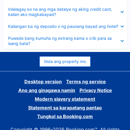
sagot
Nakatago
Inilalagay ko na ang mga detalye ng aking credit card,
ang
kailan ako magbabayad?
sagot
Nakatago
Kailangan ba ng deposito o ng paunang bayad ang hotel?
ang
sagot
Nakatago
Puwede bang kumuha ng extrang kama o crib para sa
ang
isang bata?
sagot
Ilista ang property mo
Desktop version
Terms ng service
Ano ang ginagawa namin
Privacy Notice
Modern slavery statement
Statement sa karapatang pantao
Tungkol sa Booking.com
Copyright © 1996–2026 Booking.com™. All rights