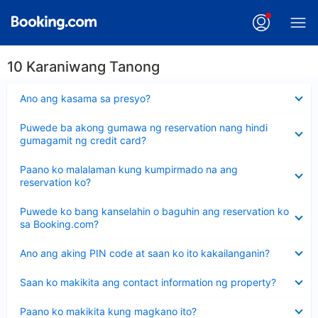
10 Karaniwang Tanong
Nakatago
Ano ang kasama sa presyo?
ang
sagot
Nakatago
Puwede ba akong gumawa ng reservation nang hindi
ang
gumagamit ng credit card?
sagot
Nakatago
Paano ko malalaman kung kumpirmado na ang
ang
reservation ko?
sagot
Nakatago
Puwede ko bang kanselahin o baguhin ang reservation ko
ang
sa Booking.com?
sagot
Nakatago
Ano ang aking PIN code at saan ko ito kakailanganin?
ang
sagot
Nakatago
Saan ko makikita ang contact information ng property?
ang
sagot
Nakatago
Paano ko makikita kung magkano ito?
ang