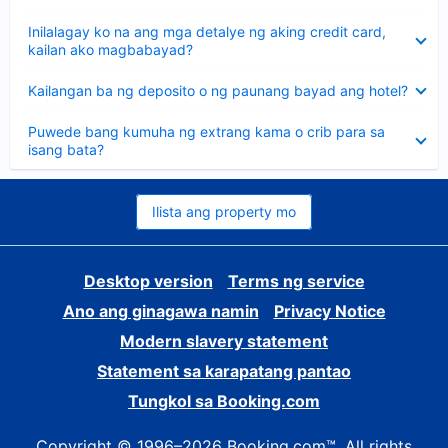
sagot
Nakatago
Inilalagay ko na ang mga detalye ng aking credit card,
ang
kailan ako magbabayad?
sagot
Nakatago
Kailangan ba ng deposito o ng paunang bayad ang hotel?
ang
sagot
Nakatago
Puwede bang kumuha ng extrang kama o crib para sa
ang
isang bata?
sagot
Ilista ang property mo
Desktop version
Terms ng service
Ano ang ginagawa namin
Privacy Notice
Modern slavery statement
Statement sa karapatang pantao
Tungkol sa Booking.com
Copyright © 1996–2026 Booking.com™. All rights