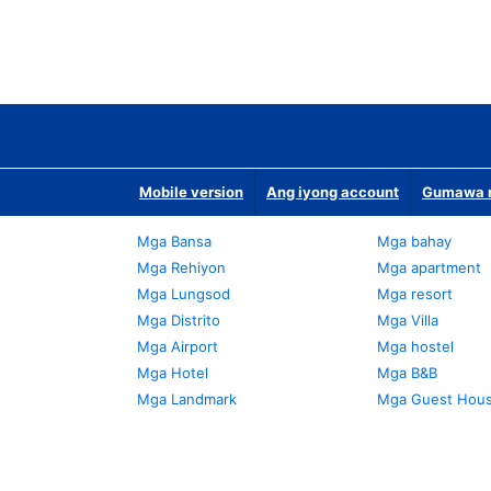
Mobile version
Ang iyong account
Gumawa n
Mga Bansa
Mga bahay
Mga Rehiyon
Mga apartment
Mga Lungsod
Mga resort
Mga Distrito
Mga Villa
Mga Airport
Mga hostel
Mga Hotel
Mga B&B
Mga Landmark
Mga Guest Hou