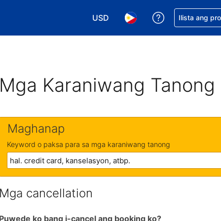
USD
Makakuha ng t
Ilista ang pr
Pumili ng currency mo. USD ang 
Pumili ng wika mo. Filip
Mga Karaniwang Tanong
Maghanap
Keyword o paksa para sa mga karaniwang tanong
Mga cancellation
Puwede ko bang i-cancel ang booking ko?