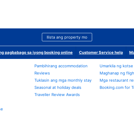
Ilista ang property mo
g pagbabago sa iyong booking online
Customer Service help
Ma
Pambihirang accommodation
Umarkila ng kotse
Reviews
Maghanap ng fligh
Tuklasin ang mga monthly stay
Mga restaurant re
Seasonal at holiday deals
Booking.com for T
Traveller Review Awards
se