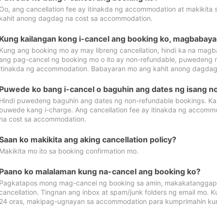
Oo, ang cancellation fee ay itinakda ng accommodation at makikita 
kahit anong dagdag na cost sa accommodation.
Kung kailangan kong i-cancel ang booking ko, magbabaya
Kung ang booking mo ay may libreng cancellation, hindi ka na magba
ang pag-cancel ng booking mo o ito ay non-refundable, puwedeng may
itinakda ng accommodation. Babayaran mo ang kahit anong dagdag
Puwede ko bang i-cancel o baguhin ang dates ng isang n
Hindi puwedeng baguhin ang dates ng non-refundable bookings. Kap
puwede kang i-charge. Ang cancellation fee ay itinakda ng accom
na cost sa accommodation.
Saan ko makikita ang aking cancellation policy?
Makikita mo ito sa booking confirmation mo.
Paano ko malalaman kung na-cancel ang booking ko?
Pagkatapos mong mag-cancel ng booking sa amin, makakatanggap
cancellation. Tingnan ang inbox at spam/junk folders ng email mo. 
24 oras, makipag-ugnayan sa accommodation para kumprimahin kung