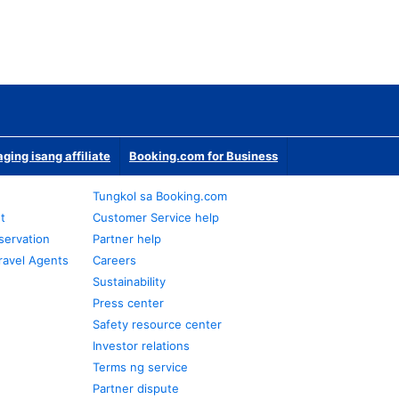
ging isang affiliate
Booking.com for Business
Tungkol sa Booking.com
t
Customer Service help
servation
Partner help
ravel Agents
Careers
Sustainability
Press center
Safety resource center
Investor relations
Terms ng service
Partner dispute