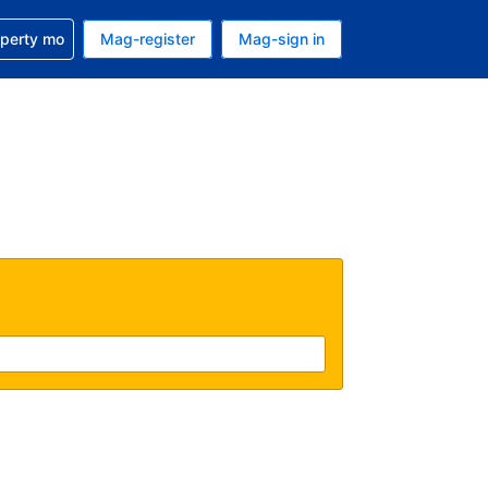
ulong sa reservation mo
operty mo
Mag-register
Mag-sign in
currency mo ngayon
ino ang wika mo ngayon