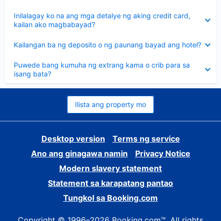
sagot
Nakatago
Inilalagay ko na ang mga detalye ng aking credit card,
ang
kailan ako magbabayad?
sagot
Nakatago
Kailangan ba ng deposito o ng paunang bayad ang hotel?
ang
sagot
Nakatago
Puwede bang kumuha ng extrang kama o crib para sa
ang
isang bata?
sagot
Ilista ang property mo
Desktop version
Terms ng service
Ano ang ginagawa namin
Privacy Notice
Modern slavery statement
Statement sa karapatang pantao
Tungkol sa Booking.com
Copyright © 1996–2026 Booking.com™. All rights