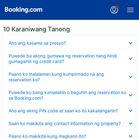
10 Karaniwang Tanong
Nakatago
Ano ang kasama sa presyo?
ang
sagot
Nakatago
Puwede ba akong gumawa ng reservation nang hindi
ang
gumagamit ng credit card?
sagot
Nakatago
Paano ko malalaman kung kumpirmado na ang
ang
reservation ko?
sagot
Nakatago
Puwede ko bang kanselahin o baguhin ang reservation ko
ang
sa Booking.com?
sagot
Nakatago
Ano ang aking PIN code at saan ko ito kakailanganin?
ang
sagot
Nakatago
Saan ko makikita ang contact information ng property?
ang
sagot
Nakatago
Paano ko makikita kung magkano ito?
ang