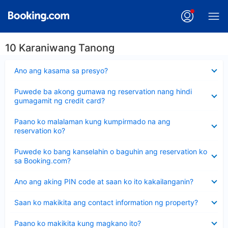
10 Karaniwang Tanong
Nakatago
Ano ang kasama sa presyo?
ang
sagot
Nakatago
Puwede ba akong gumawa ng reservation nang hindi
ang
gumagamit ng credit card?
sagot
Nakatago
Paano ko malalaman kung kumpirmado na ang
ang
reservation ko?
sagot
Nakatago
Puwede ko bang kanselahin o baguhin ang reservation ko
ang
sa Booking.com?
sagot
Nakatago
Ano ang aking PIN code at saan ko ito kakailanganin?
ang
sagot
Nakatago
Saan ko makikita ang contact information ng property?
ang
sagot
Nakatago
Paano ko makikita kung magkano ito?
ang