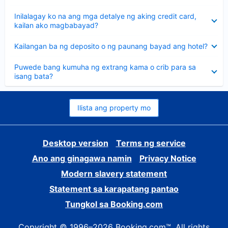
sagot
Nakatago
Inilalagay ko na ang mga detalye ng aking credit card,
ang
kailan ako magbabayad?
sagot
Nakatago
Kailangan ba ng deposito o ng paunang bayad ang hotel?
ang
sagot
Nakatago
Puwede bang kumuha ng extrang kama o crib para sa
ang
isang bata?
sagot
Ilista ang property mo
Desktop version
Terms ng service
Ano ang ginagawa namin
Privacy Notice
Modern slavery statement
Statement sa karapatang pantao
Tungkol sa Booking.com
Copyright © 1996–2026 Booking.com™. All rights