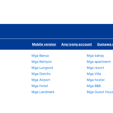
Mobile version
Ang iyong account
Gumawa n
Mga Bansa
Mga bahay
Mga Rehiyon
Mga apartment
Mga Lungsod
Mga resort
Mga Distrito
Mga Villa
Mga Airport
Mga hostel
Mga Hotel
Mga B&B
Mga Landmark
Mga Guest Hou