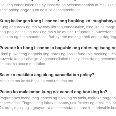
Oo, ang cancellation fee ay itinakda ng accommodation at makikita 
kahit anong dagdag na cost sa accommodation.
Kung kailangan kong i-cancel ang booking ko, magbabaya
Kung ang booking mo ay may libreng cancellation, hindi ka na magba
ang pag-cancel ng booking mo o ito ay non-refundable, puwedeng may
itinakda ng accommodation. Babayaran mo ang kahit anong dagdag
Puwede ko bang i-cancel o baguhin ang dates ng isang n
Hindi puwedeng baguhin ang dates ng non-refundable bookings. Kap
puwede kang i-charge. Ang cancellation fee ay itinakda ng accom
na cost sa accommodation.
Saan ko makikita ang aking cancellation policy?
Makikita mo ito sa booking confirmation mo.
Paano ko malalaman kung na-cancel ang booking ko?
Pagkatapos mong mag-cancel ng booking sa amin, makakatanggap
cancellation. Tingnan ang inbox at spam/junk folders ng email mo. 
24 oras, makipag-ugnayan sa accommodation para kumprimahin kung