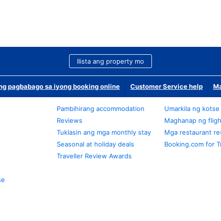
Ilista ang property mo
g pagbabago sa iyong booking online
Customer Service help
Ma
Pambihirang accommodation
Umarkila ng kotse
Reviews
Maghanap ng fligh
Tuklasin ang mga monthly stay
Mga restaurant re
Seasonal at holiday deals
Booking.com for T
Traveller Review Awards
se