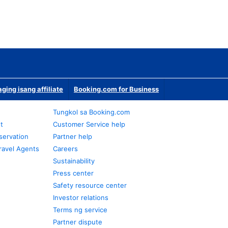
ging isang affiliate
Booking.com for Business
Tungkol sa Booking.com
t
Customer Service help
servation
Partner help
ravel Agents
Careers
Sustainability
Press center
Safety resource center
Investor relations
Terms ng service
Partner dispute