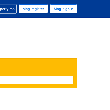
ulong sa reservation mo
operty mo
Mag-register
Mag-sign in
currency mo ngayon
ino ang wika mo ngayon