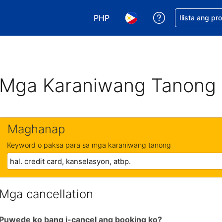
PHP
Makakuha ng t
Ilista ang pr
Pumili ng currency mo. PHP ang 
Pumili ng wika mo. Filip
Mga Karaniwang Tanong
Maghanap
Keyword o paksa para sa mga karaniwang tanong
Mga cancellation
Puwede ko bang i-cancel ang booking ko?