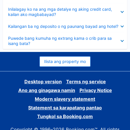
sagot
Nakatago
Inilalagay ko na ang mga detalye ng aking credit card,
ang
kailan ako magbabayad?
sagot
Nakatago
Kailangan ba ng deposito o ng paunang bayad ang hotel?
ang
sagot
Nakatago
Puwede bang kumuha ng extrang kama o crib para sa
ang
isang bata?
sagot
Ilista ang property mo
Desktop version
Terms ng service
Ano ang ginagawa namin
Privacy Notice
Modern slavery statement
Statement sa karapatang pantao
Tungkol sa Booking.com
Copyright © 1996–2026 Booking.com™. All rights