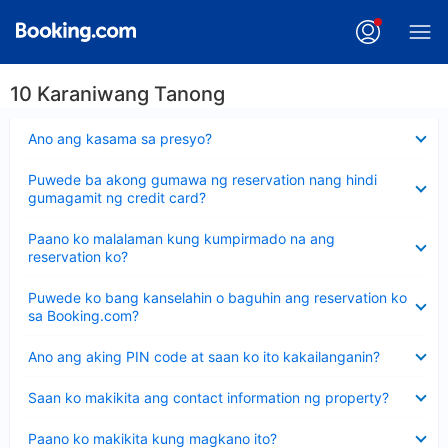
10 Karaniwang Tanong
Nakatago
Ano ang kasama sa presyo?
ang
sagot
Nakatago
Puwede ba akong gumawa ng reservation nang hindi
ang
gumagamit ng credit card?
sagot
Nakatago
Paano ko malalaman kung kumpirmado na ang
ang
reservation ko?
sagot
Nakatago
Puwede ko bang kanselahin o baguhin ang reservation ko
ang
sa Booking.com?
sagot
Nakatago
Ano ang aking PIN code at saan ko ito kakailanganin?
ang
sagot
Nakatago
Saan ko makikita ang contact information ng property?
ang
sagot
Nakatago
Paano ko makikita kung magkano ito?
ang