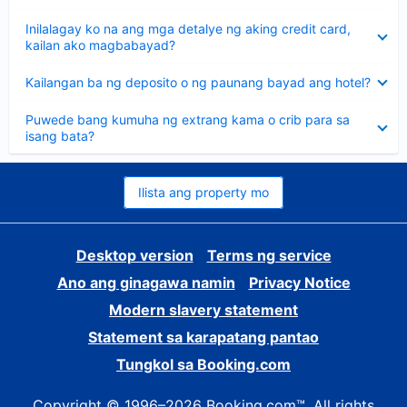
sagot
Nakatago
Inilalagay ko na ang mga detalye ng aking credit card,
ang
kailan ako magbabayad?
sagot
Nakatago
Kailangan ba ng deposito o ng paunang bayad ang hotel?
ang
sagot
Nakatago
Puwede bang kumuha ng extrang kama o crib para sa
ang
isang bata?
sagot
Ilista ang property mo
Desktop version
Terms ng service
Ano ang ginagawa namin
Privacy Notice
Modern slavery statement
Statement sa karapatang pantao
Tungkol sa Booking.com
Copyright © 1996–2026 Booking.com™. All rights