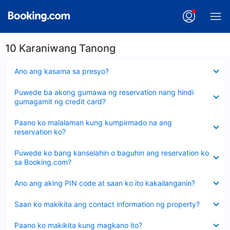
10 Karaniwang Tanong
Nakatago
Ano ang kasama sa presyo?
ang
sagot
Nakatago
Puwede ba akong gumawa ng reservation nang hindi
ang
gumagamit ng credit card?
sagot
Nakatago
Paano ko malalaman kung kumpirmado na ang
ang
reservation ko?
sagot
Nakatago
Puwede ko bang kanselahin o baguhin ang reservation ko
ang
sa Booking.com?
sagot
Nakatago
Ano ang aking PIN code at saan ko ito kakailanganin?
ang
sagot
Nakatago
Saan ko makikita ang contact information ng property?
ang
sagot
Nakatago
Paano ko makikita kung magkano ito?
ang