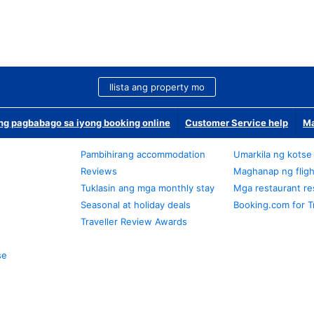
Ilista ang property mo
g pagbabago sa iyong booking online
Customer Service help
Ma
Pambihirang accommodation
Umarkila ng kotse
Reviews
Maghanap ng fligh
Tuklasin ang mga monthly stay
Mga restaurant re
Seasonal at holiday deals
Booking.com for T
Traveller Review Awards
se