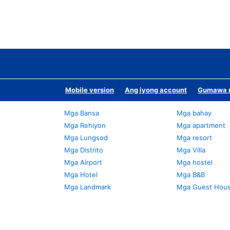
Mobile version
Ang iyong account
Gumawa n
Mga Bansa
Mga bahay
Mga Rehiyon
Mga apartment
Mga Lungsod
Mga resort
Mga Distrito
Mga Villa
Mga Airport
Mga hostel
Mga Hotel
Mga B&B
Mga Landmark
Mga Guest Hou