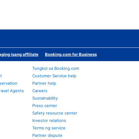
ging isang affiliate
Booking.com for Business
Tungkol sa Booking.com
t
Customer Service help
servation
Partner help
ravel Agents
Careers
Sustainability
Press center
Safety resource center
Investor relations
Terms ng service
Partner dispute