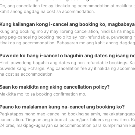
Oo, ang cancellation fee ay itinakda ng accommodation at makikita 
kahit anong dagdag na cost sa accommodation.
Kung kailangan kong i-cancel ang booking ko, magbabaya
Kung ang booking mo ay may libreng cancellation, hindi ka na magba
ang pag-cancel ng booking mo o ito ay non-refundable, puwedeng may
itinakda ng accommodation. Babayaran mo ang kahit anong dagdag
Puwede ko bang i-cancel o baguhin ang dates ng isang n
Hindi puwedeng baguhin ang dates ng non-refundable bookings. Kap
puwede kang i-charge. Ang cancellation fee ay itinakda ng accom
na cost sa accommodation.
Saan ko makikita ang aking cancellation policy?
Makikita mo ito sa booking confirmation mo.
Paano ko malalaman kung na-cancel ang booking ko?
Pagkatapos mong mag-cancel ng booking sa amin, makakatanggap
cancellation. Tingnan ang inbox at spam/junk folders ng email mo. 
24 oras, makipag-ugnayan sa accommodation para kumprimahin kung