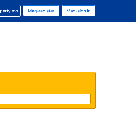
ulong sa reservation mo
operty mo
Mag-register
Mag-sign in
currency mo ngayon
ino ang wika mo ngayon