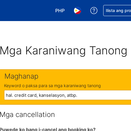
PHP
Makakuha ng t
Ilista ang pr
Pumili ng currency mo. PHP ang 
Pumili ng wika mo. Filip
Mga Karaniwang Tanong
Maghanap
Keyword o paksa para sa mga karaniwang tanong
Mga cancellation
Puwede ko bang i-cancel ang booking ko?