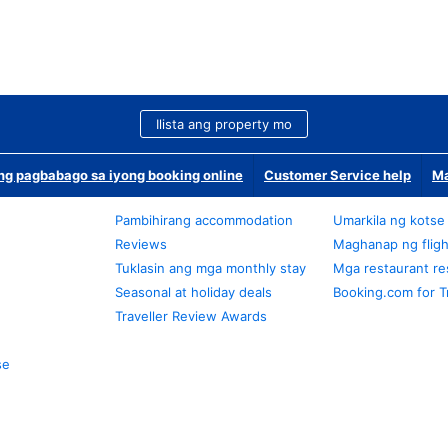
Ilista ang property mo
g pagbabago sa iyong booking online
Customer Service help
Ma
Pambihirang accommodation
Umarkila ng kotse
Reviews
Maghanap ng fligh
Tuklasin ang mga monthly stay
Mga restaurant re
Seasonal at holiday deals
Booking.com for T
Traveller Review Awards
se