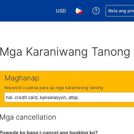
USD
Makakuha ng t
Ilista ang pr
Pumili ng currency mo. USD ang 
Pumili ng wika mo. Filip
Mga Karaniwang Tanong
Maghanap
Keyword o paksa para sa mga karaniwang tanong
Mga cancellation
Puwede ko bang i-cancel ang booking ko?