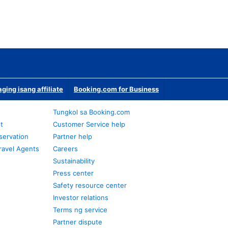
ging isang affiliate
Booking.com for Business
Tungkol sa Booking.com
t
Customer Service help
servation
Partner help
ravel Agents
Careers
Sustainability
Press center
Safety resource center
Investor relations
Terms ng service
Partner dispute