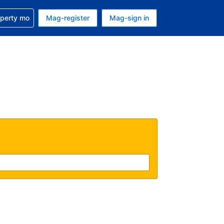
ulong sa reservation mo
operty mo
Mag-register
Mag-sign in
currency mo ngayon
ino ang wika mo ngayon