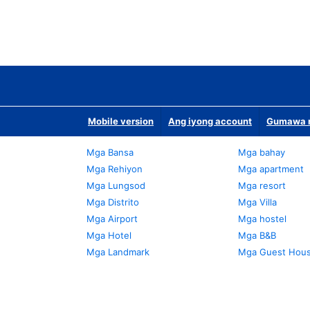
Mobile version
Ang iyong account
Gumawa n
Mga Bansa
Mga bahay
Mga Rehiyon
Mga apartment
Mga Lungsod
Mga resort
Mga Distrito
Mga Villa
Mga Airport
Mga hostel
Mga Hotel
Mga B&B
Mga Landmark
Mga Guest Hou