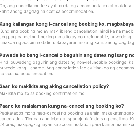
Oo, ang cancellation fee ay itinakda ng accommodation at makikita 
kahit anong dagdag na cost sa accommodation.
Kung kailangan kong i-cancel ang booking ko, magbabaya
Kung ang booking mo ay may libreng cancellation, hindi ka na magba
ang pag-cancel ng booking mo o ito ay non-refundable, puwedeng may
itinakda ng accommodation. Babayaran mo ang kahit anong dagdag
Puwede ko bang i-cancel o baguhin ang dates ng isang n
Hindi puwedeng baguhin ang dates ng non-refundable bookings. Kap
puwede kang i-charge. Ang cancellation fee ay itinakda ng accom
na cost sa accommodation.
Saan ko makikita ang aking cancellation policy?
Makikita mo ito sa booking confirmation mo.
Paano ko malalaman kung na-cancel ang booking ko?
Pagkatapos mong mag-cancel ng booking sa amin, makakatanggap
cancellation. Tingnan ang inbox at spam/junk folders ng email mo. 
24 oras, makipag-ugnayan sa accommodation para kumprimahin kung