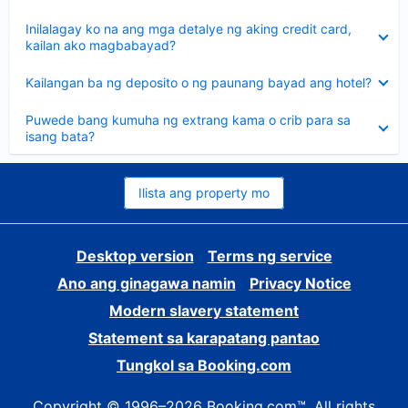
sagot
Nakatago
Inilalagay ko na ang mga detalye ng aking credit card,
ang
kailan ako magbabayad?
sagot
Nakatago
Kailangan ba ng deposito o ng paunang bayad ang hotel?
ang
sagot
Nakatago
Puwede bang kumuha ng extrang kama o crib para sa
ang
isang bata?
sagot
Ilista ang property mo
Desktop version
Terms ng service
Ano ang ginagawa namin
Privacy Notice
Modern slavery statement
Statement sa karapatang pantao
Tungkol sa Booking.com
Copyright © 1996–2026 Booking.com™. All rights