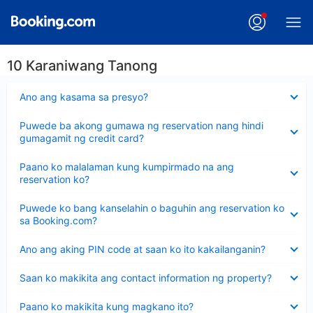
10 Karaniwang Tanong
Nakatago
Ano ang kasama sa presyo?
ang
sagot
Nakatago
Puwede ba akong gumawa ng reservation nang hindi
ang
gumagamit ng credit card?
sagot
Nakatago
Paano ko malalaman kung kumpirmado na ang
ang
reservation ko?
sagot
Nakatago
Puwede ko bang kanselahin o baguhin ang reservation ko
ang
sa Booking.com?
sagot
Nakatago
Ano ang aking PIN code at saan ko ito kakailanganin?
ang
sagot
Nakatago
Saan ko makikita ang contact information ng property?
ang
sagot
Nakatago
Paano ko makikita kung magkano ito?
ang