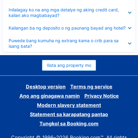
sagot
Nakatago
Inilalagay ko na ang mga detalye ng aking credit card,
ang
kailan ako magbabayad?
sagot
Nakatago
Kailangan ba ng deposito o ng paunang bayad ang hotel?
ang
sagot
Nakatago
Puwede bang kumuha ng extrang kama o crib para sa
ang
isang bata?
sagot
Ilista ang property mo
Desktop version
Terms ng service
Ano ang ginagawa namin
Privacy Notice
Modern slavery statement
Statement sa karapatang pantao
Tungkol sa Booking.com
Copyright © 1996–2026 Booking.com™. All rights