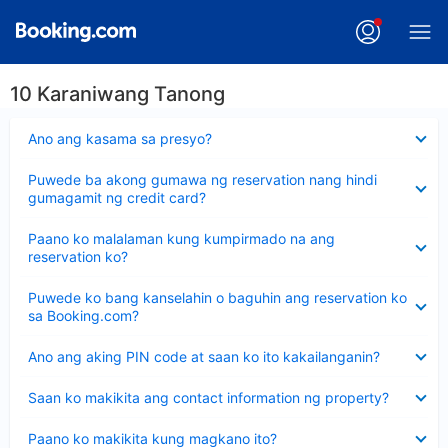
10 Karaniwang Tanong
Nakatago
Ano ang kasama sa presyo?
ang
sagot
Nakatago
Puwede ba akong gumawa ng reservation nang hindi
ang
gumagamit ng credit card?
sagot
Nakatago
Paano ko malalaman kung kumpirmado na ang
ang
reservation ko?
sagot
Nakatago
Puwede ko bang kanselahin o baguhin ang reservation ko
ang
sa Booking.com?
sagot
Nakatago
Ano ang aking PIN code at saan ko ito kakailanganin?
ang
sagot
Nakatago
Saan ko makikita ang contact information ng property?
ang
sagot
Nakatago
Paano ko makikita kung magkano ito?
ang