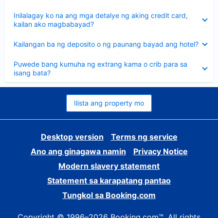
sagot
Nakatago
Inilalagay ko na ang mga detalye ng aking credit card,
ang
kailan ako magbabayad?
sagot
Nakatago
Kailangan ba ng deposito o ng paunang bayad ang hotel?
ang
sagot
Nakatago
Puwede bang kumuha ng extrang kama o crib para sa
ang
isang bata?
sagot
Ilista ang property mo
Desktop version
Terms ng service
Ano ang ginagawa namin
Privacy Notice
Modern slavery statement
Statement sa karapatang pantao
Tungkol sa Booking.com
Copyright © 1996–2026 Booking.com™. All rights