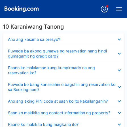
10 Karaniwang Tanong
Nakatago
Ano ang kasama sa presyo?
ang
sagot
Nakatago
Puwede ba akong gumawa ng reservation nang hindi
ang
gumagamit ng credit card?
sagot
Nakatago
Paano ko malalaman kung kumpirmado na ang
ang
reservation ko?
sagot
Nakatago
Puwede ko bang kanselahin o baguhin ang reservation ko
ang
sa Booking.com?
sagot
Nakatago
Ano ang aking PIN code at saan ko ito kakailanganin?
ang
sagot
Nakatago
Saan ko makikita ang contact information ng property?
ang
sagot
Nakatago
Paano ko makikita kung magkano ito?
ang